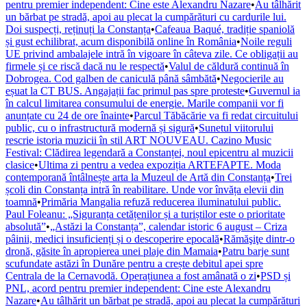
pentru premier independent: Cine este Alexandru Nazare
•
Au tâlhărit
un bărbat pe stradă, apoi au plecat la cumpărături cu cardurile lui.
Doi suspecți, reținuți la Constanța
•
Cafeaua Baqué, tradiție spaniolă
și gust echilibrat, acum disponibilă online în România
•
Noile reguli
UE privind ambalajele intră în vigoare în câteva zile. Ce obligații au
firmele și ce riscă dacă nu le respectă
•
Valul de căldură continuă în
Dobrogea. Cod galben de caniculă până sâmbătă
•
Negocierile au
eșuat la CT BUS. Angajații fac primul pas spre proteste
•
Guvernul ia
în calcul limitarea consumului de energie. Marile companii vor fi
anunțate cu 24 de ore înainte
•
Parcul Tăbăcărie va fi redat circuitului
public, cu o infrastructură modernă și sigură
•
Sunetul viitorului
rescrie istoria muzicii în stil ART NOUVEAU. Cazino Music
Festival: Clădirea legendară a Constanței, noul epicentru al muzicii
clasice
•
Ultima zi pentru a vedea expoziția ARTEFAPTE. Moda
contemporană întâlnește arta la Muzeul de Artă din Constanța
•
Trei
școli din Constanța intră în reabilitare. Unde vor învăța elevii din
toamnă
•
Primăria Mangalia refuză reducerea iluminatului public.
Paul Foleanu: „Siguranța cetățenilor și a turiștilor este o prioritate
absolută”
•
„Astăzi la Constanța”, calendar istoric 6 august – Criza
pâinii, medici insuficienți și o descoperire epocală
•
Rămăşiţe dintr-o
dronă, găsite în apropierea unei plaje din Mamaia
•
Patru barje sunt
scufundate astăzi în Dunăre pentru a crește debitul apei spre
Centrala de la Cernavodă. Operațiunea a fost amânată o zi
•
PSD și
PNL, acord pentru premier independent: Cine este Alexandru
Nazare
•
Au tâlhărit un bărbat pe stradă, apoi au plecat la cumpărături