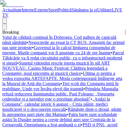
Actualitate
Interne
Externe
Sport
Politică
Sănătatea la zi
Utilitare
LIVE
TV
Breaking
Valul de căldură continuă în Dobrogea. Cod galben de caniculă
până sâmbătă
•
Negocierile au eșuat la CT BUS. Angajații fac primul
pas spre proteste
•
Guvernul ia în calcul limitarea consumului de
energie. Marile companii vor fi anunțate cu 24 de ore înainte
•
Parcul
Tăbăcărie va fi redat circuitului public, cu o infrastructură modernă
și sigură
•
Sunetul viitorului rescrie istoria muzicii în stil ART
NOUVEAU. Cazino Music Festival: Clădirea legendară a
Constanței, noul epicentru al muzicii clasice
•
Ultima zi pentru a
vedea expoziția ARTEFAPTE. Moda contemporană întâlnește arta
la Muzeul de Artă din Constanța
•
Trei școli din Constanța intră în
reabilitare. Unde vor învăța elevii din toamnă
•
Primăria Mangalia
refuză reducerea iluminatului public. Paul Foleanu: „Siguranța
cetățenilor și a turiștilor este o prioritate absolută”
•
„Astăzi la
Constanța”, calendar istoric 6 august – Criza pâinii, medici
insuficienți și o descoperire epocală
•
Rămăşiţe dintr-o dronă, găsite
în apropierea unei plaje din Mamaia
•
Patru barje sunt scufundate
astăzi în Dunăre pentru a crește debitul apei spre Centrala de la
Cernavodă. Operațiunea a fost amânată o zi
•
PSD și PNL, acord