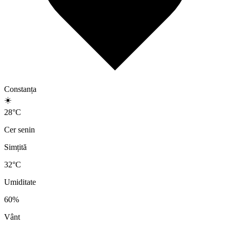
Constanța
☀️
28
°
C
Cer senin
Simțită
32
°C
Umiditate
60
%
Vânt