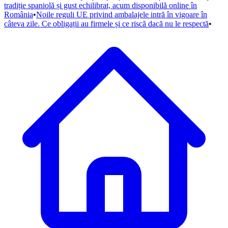
tradiție spaniolă și gust echilibrat, acum disponibilă online în
România
•
Noile reguli UE privind ambalajele intră în vigoare în
câteva zile. Ce obligații au firmele și ce riscă dacă nu le respectă
•