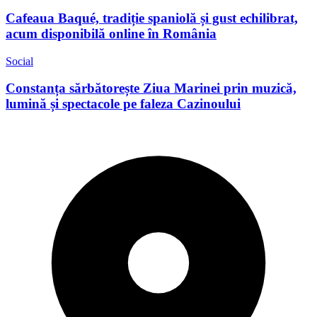
Cafeaua Baqué, tradiție spaniolă și gust echilibrat,
acum disponibilă online în România
Social
Constanța sărbătorește Ziua Marinei prin muzică,
lumină și spectacole pe faleza Cazinoului