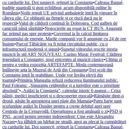
cu cardurile lui. Doi suspecți, reținuți la Constanța
•
Cafeaua Baqué,
tradiție spaniolă și gust echilibrat, acum disponibilă online în
România
•
Noile reguli UE privind ambalajele intră în vigoare în
câteva zile. Ce obligații au firmele și ce riscă dacă nu le
respectă
•
Valul de căldură continuă în Dobrogea. Cod galben de
caniculă până sâmbătă
•
Negocierile au eșuat la CT BUS. Angajații
fac primul pas spre proteste
•
Guvernul ia în calcul limitarea
consumului de energie. Marile companii vor fi anunțate cu 24 de ore
înainte
•
Parcul Tăbăcărie va fi redat circuitului public, cu o
infrastructură modernă și sigură
•
Sunetul viitorului rescrie istoria
muzicii în stil ART NOUVEAU. Cazino Music Festival: Clădirea
legendară a Constanței, noul epicentru al muzicii clasice
•
Ultima zi
pentru a vedea expoziția ARTEFAPTE. Moda contemporană
întâlnește arta la Muzeul de Artă din Constanța
•
Trei școli din
Constanța intră în reabilitare. Unde vor învăța elevii din
toamnă
•
Primăria Mangalia refuză reducerea iluminatului public.
Paul Foleanu: „Siguranța cetățenilor și a turiștilor este o prioritate
absolută”
•
„Astăzi la Constanța”, calendar istoric 6 august – Criza
pâinii, medici insuficienți și o descoperire epocală
•
Rămăşiţe dintr-o
dronă, găsite în apropierea unei plaje din Mamaia
•
Patru barje sunt
scufundate astăzi în Dunăre pentru a crește debitul apei spre
Centrala de la Cernavodă. Operațiunea a fost amânată o zi
•
PSD și
PNL, acord pentru premier independent: Cine este Alexandru
Nazare
•
Au tâlhărit un bărbat pe stradă, apoi au plecat la cumpărături
cu cardurile lui. Doi suspecți, reținuți la Constanța
•
Cafeaua Baqué,