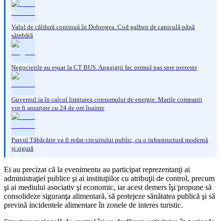
Valul de căldură continuă în Dobrogea. Cod galben de caniculă până
sâmbătă
Negocierile au eșuat la CT BUS. Angajații fac primul pas spre proteste
Guvernul ia în calcul limitarea consumului de energie. Marile companii
vor fi anunțate cu 24 de ore înainte
Parcul Tăbăcărie va fi redat circuitului public, cu o infrastructură modernă
și sigură
Ei au precizat că la evenimentu au participat reprezentanţi ai
administraţiei publice şi ai instituţiilor cu atribuţii de control, precum
şi ai mediului asociativ şi economic, iar acest demers îşi propune să
consolideze siguranţa alimentară, să protejeze sănătatea publică şi să
prevină incidentele alimentare în zonele de interes turistic.