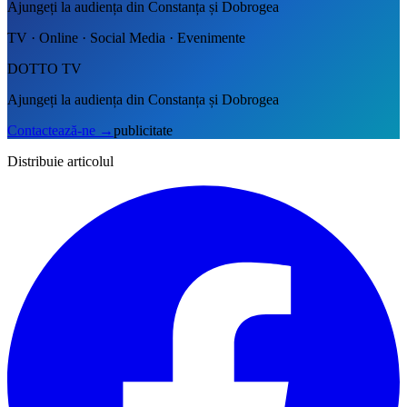
Ajungeți la audiența din Constanța și Dobrogea
TV · Online · Social Media · Evenimente
DOTTO TV
Ajungeți la audiența din Constanța și Dobrogea
Contactează-ne
→
publicitate
Distribuie articolul