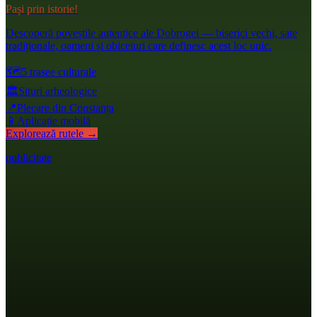
Pași prin istorie!
Descoperă poveștile autentice ale Dobrogei — biserici vechi, sate
tradiționale, oameni și obiceiuri care definesc acest loc unic.
🗺️
5 trasee culturale
🏛️
Situri arheologice
📍
Plecare din Constanța
📱
Aplicație mobilă
Explorează rutele →
publicitate