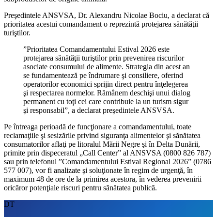
Preşedintele ANSVSA, Dr. Alexandru Nicolae Bociu, a declarat că
prioritatea acestui comandament o reprezintă protejarea sănătăţii
turiştilor.
”Prioritatea Comandamentului Estival 2026 este
protejarea sănătăţii turiştilor prin prevenirea riscurilor
asociate consumului de alimente. Strategia din acest an
se fundamentează pe îndrumare şi consiliere, oferind
operatorilor economici sprijin direct pentru înţelegerea
şi respectarea normelor. Rămânem deschişi unui dialog
permanent cu toţi cei care contribuie la un turism sigur
şi responsabil”, a declarat preşedintele ANSVSA.
Pe întreaga perioadă de funcţionare a comandamentului, toate
reclamaţiile şi sesizările privind siguranţa alimentelor şi sănătatea
consumatorilor aflaţi pe litoralul Mării Negre şi în Delta Dunării,
primite prin dispeceratul „Call Center” al ANSVSA (0800 826 787)
sau prin telefonul ”Comandamentului Estival Regional 2026” (0786
577 007), vor fi analizate şi soluţionate în regim de urgenţă, în
maximum 48 de ore de la primirea acestora, în vederea prevenirii
oricăror potenţiale riscuri pentru sănătatea publică.
DT