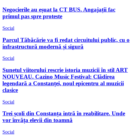
Negocierile au eșuat la CT BUS. Angajații fac
primul pas spre proteste
Social
Parcul Tăbăcărie va fi redat circuitului public, cu o
infrastructură modernă și sigură
Social
Sunetul viitorului rescrie istoria muzicii în stil ART
NOUVEAU. Cazino Music Festival: Clădirea
legendară a Constanței, noul epicentru al muzicii
clasice
Social
Trei școli din Constanța intră în reabilitare. Unde
vor învăța elevii din toamnă
Social