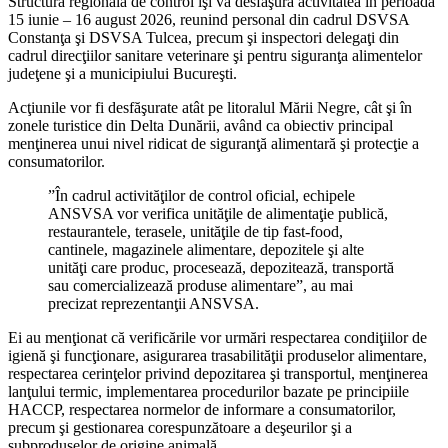
Structura regională de control îşi va desfăşura activitatea în perioada
15 iunie – 16 august 2026, reunind personal din cadrul DSVSA
Constanţa şi DSVSA Tulcea, precum şi inspectori delegaţi din
cadrul direcţiilor sanitare veterinare şi pentru siguranţa alimentelor
judeţene şi a municipiului Bucureşti.
Acţiunile vor fi desfăşurate atât pe litoralul Mării Negre, cât şi în
zonele turistice din Delta Dunării, având ca obiectiv principal
menţinerea unui nivel ridicat de siguranţă alimentară şi protecţie a
consumatorilor.
”În cadrul activităţilor de control oficial, echipele
ANSVSA vor verifica unităţile de alimentaţie publică,
restaurantele, terasele, unităţile de tip fast-food,
cantinele, magazinele alimentare, depozitele şi alte
unităţi care produc, procesează, depozitează, transportă
sau comercializează produse alimentare”, au mai
precizat reprezentanţii ANSVSA.
Ei au menţionat că verificările vor urmări respectarea condiţiilor de
igienă şi funcţionare, asigurarea trasabilităţii produselor alimentare,
respectarea cerinţelor privind depozitarea şi transportul, menţinerea
lanţului termic, implementarea procedurilor bazate pe principiile
HACCP, respectarea normelor de informare a consumatorilor,
precum şi gestionarea corespunzătoare a deşeurilor şi a
subproduselor de origine animală.