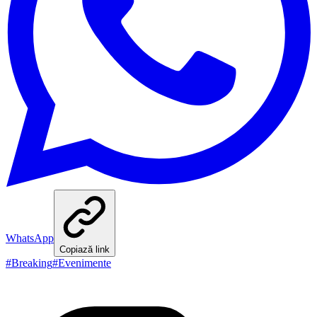
WhatsApp
Copiază link
#
Breaking
#
Evenimente