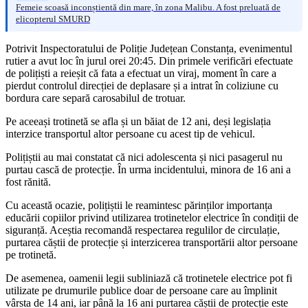
Femeie scoasă inconștientă din mare, în zona Malibu. A fost preluată de
elicopterul SMURD
Potrivit Inspectoratului de Poliție Județean Constanța, evenimentul
rutier a avut loc în jurul orei 20:45. Din primele verificări efectuate
de polițiști a reieșit că fata a efectuat un viraj, moment în care a
pierdut controlul direcției de deplasare și a intrat în coliziune cu
bordura care separă carosabilul de trotuar.
Pe aceeași trotinetă se afla și un băiat de 12 ani, deși legislația
interzice transportul altor persoane cu acest tip de vehicul.
Polițiștii au mai constatat că nici adolescenta și nici pasagerul nu
purtau cască de protecție. În urma incidentului, minora de 16 ani a
fost rănită.
Cu această ocazie, polițiștii le reamintesc părinților importanța
educării copiilor privind utilizarea trotinetelor electrice în condiții de
siguranță. Aceștia recomandă respectarea regulilor de circulație,
purtarea căștii de protecție și interzicerea transportării altor persoane
pe trotinetă.
De asemenea, oamenii legii subliniază că trotinetele electrice pot fi
utilizate pe drumurile publice doar de persoane care au împlinit
vârsta de 14 ani, iar până la 16 ani purtarea căștii de protecție este