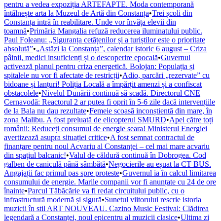
pentru a vedea expoziția ARTEFAPTE. Moda contemporană
întâlnește arta la Muzeul de Artă din Constanța
•
Trei școli din
Constanța intră în reabilitare. Unde vor învăța elevii din
toamnă
•
Primăria Mangalia refuză reducerea iluminatului public.
Paul Foleanu: „Siguranța cetățenilor și a turiștilor este o prioritate
absolută”
•
„Astăzi la Constanța”, calendar istoric 6 august – Criza
pâinii, medici insuficienți și o descoperire epocală
•
Guvernul
activează planul pentru criza energetică. Bolojan: Populația și
spitalele nu vor fi afectate de restricții
•
Adio, parcări „rezervate” cu
bidoane și lanțuri! Poliția Locală a împărțit amenzi și a confiscat
obstacolele
•
Nivelul Dunării continuă să scadă. Directorul CNE
Cernavodă: Reactorul 2 ar putea fi oprit în 5-6 zile dacă intervențiile
de la Bala nu dau rezultate
•
Femeie scoasă inconștientă din mare, în
zona Malibu. A fost preluată de elicopterul SMURD
•
Apel către toți
românii: Reduceți consumul de energie seara! Ministerul Energiei
avertizează asupra situației critice
•
A fost semnat contractul de
finanțare pentru noul Acvariu al Constanței – cel mai mare acvariu
din spațiul balcanic!
•
Valul de căldură continuă în Dobrogea. Cod
galben de caniculă până sâmbătă
•
Negocierile au eșuat la CT BUS.
Angajații fac primul pas spre proteste
•
Guvernul ia în calcul limitarea
consumului de energie. Marile companii vor fi anunțate cu 24 de ore
înainte
•
Parcul Tăbăcărie va fi redat circuitului public, cu o
infrastructură modernă și sigură
•
Sunetul viitorului rescrie istoria
muzicii în stil ART NOUVEAU. Cazino Music Festival: Clădirea
legendară a Constanței, noul epicentru al muzicii clasice
•
Ultima zi