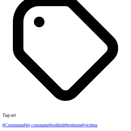
Tag-uri
#
Constanta
#
ipj constanta
#
politisti
#
trotineta
#
victima