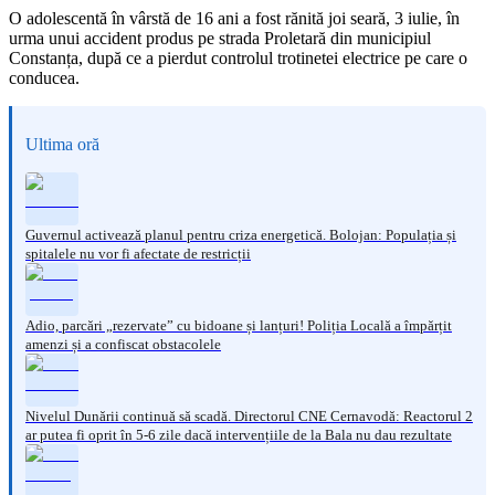
O adolescentă în vârstă de 16 ani a fost rănită joi seară, 3 iulie, în
urma unui accident produs pe strada Proletară din municipiul
Constanța, după ce a pierdut controlul trotinetei electrice pe care o
conducea.
Ultima oră
Guvernul activează planul pentru criza energetică. Bolojan: Populația și
spitalele nu vor fi afectate de restricții
Adio, parcări „rezervate” cu bidoane și lanțuri! Poliția Locală a împărțit
amenzi și a confiscat obstacolele
Nivelul Dunării continuă să scadă. Directorul CNE Cernavodă: Reactorul 2
ar putea fi oprit în 5-6 zile dacă intervențiile de la Bala nu dau rezultate