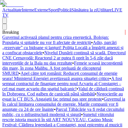
Actualitate
Interne
Externe
Sport
Politică
Sănătatea la zi
Utilitare
LIVE
TV
Breaking
Guvernul activează planul pentru criza energetică. Bolojan:
Populația și spitalele nu vor fi afectate de restricții
•
Adio, parcări
„rezervate” cu bidoane și lanțuri! Poliția Locală a împărțit amenzi și
a confiscat obstacolele
•
Nivelul Dunării continuă să scadă. Directorul
CNE Cernavodă: Reactorul 2 ar putea fi oprit în 5-6 zile dacă
intervențiile de la Bala nu dau rezultate
•
Femeie scoasă inconștientă
din mare, în zona Malibu. A fost preluată de elicopterul
SMURD
•
Apel către toți românii: Reduceți consumul de energie
seara! Ministerul Energiei avertizează asupra situației critice
•
A fost
semnat contractul de finanțare pentru noul Acvariu al Constanței –
cel mai mare acvariu din spațiul balcanic!
•
Valul de căldură continuă
în Dobrogea. Cod galben de caniculă până sâmbătă
•
Negocierile au
eșuat la CT BUS. Angajații fac primul pas spre proteste
•
Guvernul ia
în calcul limitarea consumului de energie. Marile companii vor fi
anunțate cu 24 de ore înainte
•
Parcul Tăbăcărie va fi redat circuitului
public, cu o infrastructură modernă și sigură
•
Sunetul viitorului
rescrie istoria muzicii în stil ART NOUVEAU. Cazino Music
Festival: Clădirea legendară a Constanței, noul epicentru al muzicii