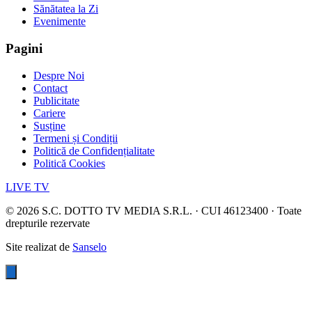
Sănătatea la Zi
Evenimente
Pagini
Despre Noi
Contact
Publicitate
Cariere
Susține
Termeni și Condiții
Politică de Confidențialitate
Politică Cookies
LIVE TV
©
2026
S.C. DOTTO TV MEDIA S.R.L. · CUI 46123400 · Toate
drepturile rezervate
Site realizat de
Sanselo