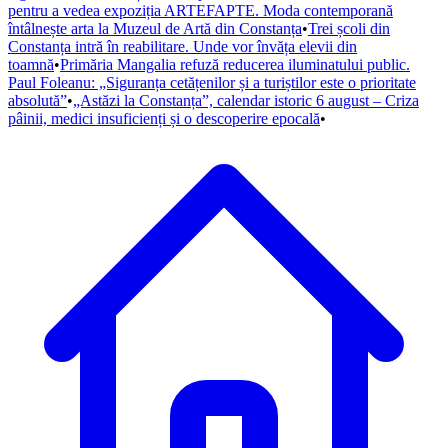
pentru a vedea expoziția ARTEFAPTE. Moda contemporană
întâlnește arta la Muzeul de Artă din Constanța
•
Trei școli din
Constanța intră în reabilitare. Unde vor învăța elevii din
toamnă
•
Primăria Mangalia refuză reducerea iluminatului public.
Paul Foleanu: „Siguranța cetățenilor și a turiștilor este o prioritate
absolută”
•
„Astăzi la Constanța”, calendar istoric 6 august – Criza
pâinii, medici insuficienți și o descoperire epocală
•