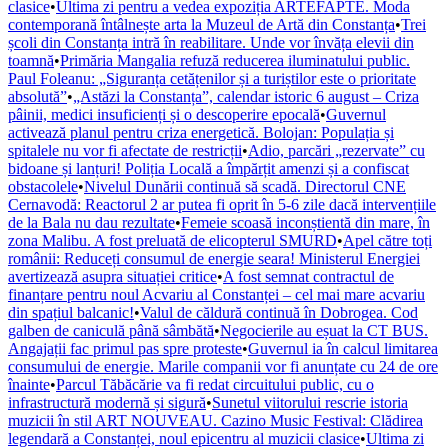
clasice
•
Ultima zi pentru a vedea expoziția ARTEFAPTE. Moda
contemporană întâlnește arta la Muzeul de Artă din Constanța
•
Trei
școli din Constanța intră în reabilitare. Unde vor învăța elevii din
toamnă
•
Primăria Mangalia refuză reducerea iluminatului public.
Paul Foleanu: „Siguranța cetățenilor și a turiștilor este o prioritate
absolută”
•
„Astăzi la Constanța”, calendar istoric 6 august – Criza
pâinii, medici insuficienți și o descoperire epocală
•
Guvernul
activează planul pentru criza energetică. Bolojan: Populația și
spitalele nu vor fi afectate de restricții
•
Adio, parcări „rezervate” cu
bidoane și lanțuri! Poliția Locală a împărțit amenzi și a confiscat
obstacolele
•
Nivelul Dunării continuă să scadă. Directorul CNE
Cernavodă: Reactorul 2 ar putea fi oprit în 5-6 zile dacă intervențiile
de la Bala nu dau rezultate
•
Femeie scoasă inconștientă din mare, în
zona Malibu. A fost preluată de elicopterul SMURD
•
Apel către toți
românii: Reduceți consumul de energie seara! Ministerul Energiei
avertizează asupra situației critice
•
A fost semnat contractul de
finanțare pentru noul Acvariu al Constanței – cel mai mare acvariu
din spațiul balcanic!
•
Valul de căldură continuă în Dobrogea. Cod
galben de caniculă până sâmbătă
•
Negocierile au eșuat la CT BUS.
Angajații fac primul pas spre proteste
•
Guvernul ia în calcul limitarea
consumului de energie. Marile companii vor fi anunțate cu 24 de ore
înainte
•
Parcul Tăbăcărie va fi redat circuitului public, cu o
infrastructură modernă și sigură
•
Sunetul viitorului rescrie istoria
muzicii în stil ART NOUVEAU. Cazino Music Festival: Clădirea
legendară a Constanței, noul epicentru al muzicii clasice
•
Ultima zi