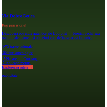
Via DobroGetica
Pași prin istorie!
Descoperă poveștile autentice ale Dobrogei — biserici vechi, sate
tradiționale, oameni și obiceiuri care definesc acest loc unic.
🗺️
5 trasee culturale
🏛️
Situri arheologice
📍
Plecare din Constanța
📱
Aplicație mobilă
Explorează rutele →
publicitate