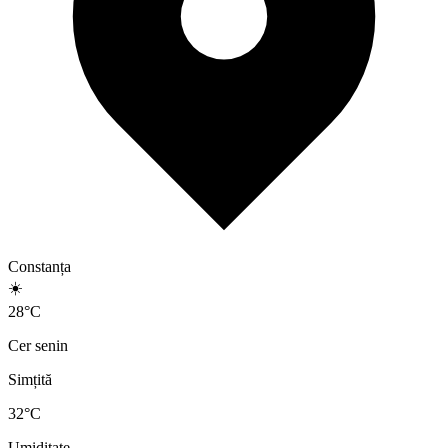
Constanța
☀️
28
°
C
Cer senin
Simțită
32
°C
Umiditate