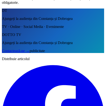
obligatorie.
DT
Ajungeți la audiența din Constanța și Dobrogea
TV · Online · Social Media · Evenimente
DOTTO TV
Ajungeți la audiența din Constanța și Dobrogea
Contactează-ne
→
publicitate
Distribuie articolul