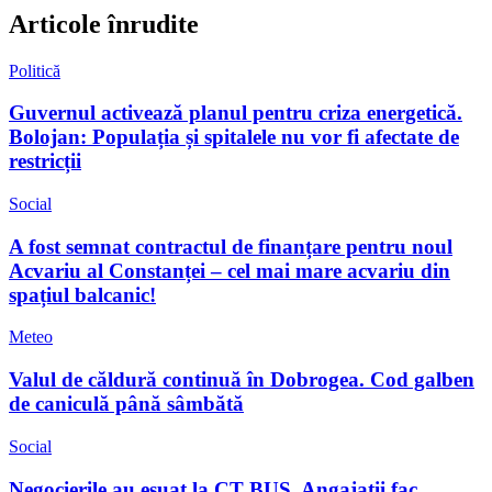
Articole înrudite
Politică
Guvernul activează planul pentru criza energetică.
Bolojan: Populația și spitalele nu vor fi afectate de
restricții
Social
A fost semnat contractul de finanțare pentru noul
Acvariu al Constanței – cel mai mare acvariu din
spațiul balcanic!
Meteo
Valul de căldură continuă în Dobrogea. Cod galben
de caniculă până sâmbătă
Social
Negocierile au eșuat la CT BUS. Angajații fac