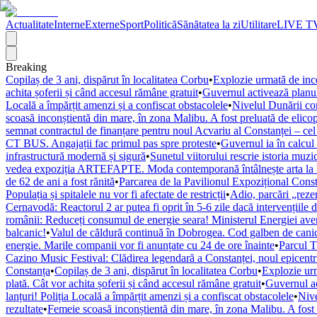
Actualitate
Interne
Externe
Sport
Politică
Sănătatea la zi
Utilitare
LIVE T
Breaking
Copilaș de 3 ani, dispărut în localitatea Corbu
•
Explozie urmată de ince
achita șoferii și când accesul rămâne gratuit
•
Guvernul activează planul p
Locală a împărțit amenzi și a confiscat obstacolele
•
Nivelul Dunării con
scoasă inconștientă din mare, în zona Malibu. A fost preluată de el
semnat contractul de finanțare pentru noul Acvariu al Constanței – cel
CT BUS. Angajații fac primul pas spre proteste
•
Guvernul ia în calcul
infrastructură modernă și sigură
•
Sunetul viitorului rescrie istoria mu
vedea expoziția ARTEFAPTE. Moda contemporană întâlnește arta la 
de 62 de ani a fost rănită
•
Parcarea de la Pavilionul Expozițional Consta
Populația și spitalele nu vor fi afectate de restricții
•
Adio, parcări „rezer
Cernavodă: Reactorul 2 ar putea fi oprit în 5-6 zile dacă intervențiile 
românii: Reduceți consumul de energie seara! Ministerul Energiei averti
balcanic!
•
Valul de căldură continuă în Dobrogea. Cod galben de cani
energie. Marile companii vor fi anunțate cu 24 de ore înainte
•
Parcul T
Cazino Music Festival: Clădirea legendară a Constanței, noul epicentru
Constanța
•
Copilaș de 3 ani, dispărut în localitatea Corbu
•
Explozie urm
plată. Cât vor achita șoferii și când accesul rămâne gratuit
•
Guvernul act
lanțuri! Poliția Locală a împărțit amenzi și a confiscat obstacolele
•
Nive
rezultate
•
Femeie scoasă inconștientă din mare, în zona Malibu. A fos