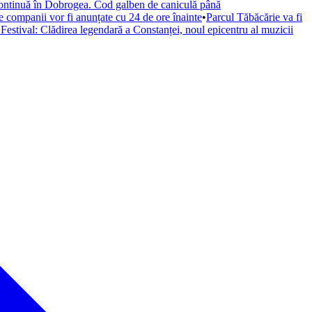
continuă în Dobrogea. Cod galben de caniculă până
e companii vor fi anunțate cu 24 de ore înainte
•
Parcul Tăbăcărie va fi
stival: Clădirea legendară a Constanței, noul epicentru al muzicii