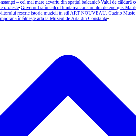
nstanței – cel mai mare acvariu din spațiul balcanic!
•
Valul de căldură 
e proteste
•
Guvernul ia în calcul limitarea consumului de energie. Maril
viitorului rescrie istoria muzicii în stil ART NOUVEAU. Cazino Music Fe
orană întâlnește arta la Muzeul de Artă din Constanța
•