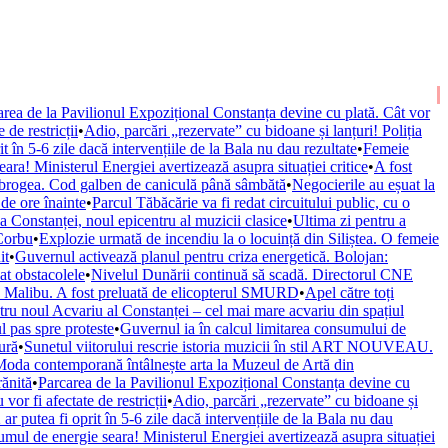
area de la Pavilionul Expozițional Constanța devine cu plată. Cât vor
 de restricții
•
Adio, parcări „rezervate” cu bidoane și lanțuri! Poliția
în 5-6 zile dacă intervențiile de la Bala nu dau rezultate
•
Femeie
ra! Ministerul Energiei avertizează asupra situației critice
•
A fost
obrogea. Cod galben de caniculă până sâmbătă
•
Negocierile au eșuat la
de ore înainte
•
Parcul Tăbăcărie va fi redat circuitului public, cu o
 Constanței, noul epicentru al muzicii clasice
•
Ultima zi pentru a
 Corbu
•
Explozie urmată de incendiu la o locuință din Siliștea. O femeie
it
•
Guvernul activează planul pentru criza energetică. Bolojan:
at obstacolele
•
Nivelul Dunării continuă să scadă. Directorul CNE
a Malibu. A fost preluată de elicopterul SMURD
•
Apel către toți
tru noul Acvariu al Constanței – cel mai mare acvariu din spațiul
 pas spre proteste
•
Guvernul ia în calcul limitarea consumului de
ură
•
Sunetul viitorului rescrie istoria muzicii în stil ART NOUVEAU.
da contemporană întâlnește arta la Muzeul de Artă din
rănită
•
Parcarea de la Pavilionul Expozițional Constanța devine cu
or fi afectate de restricții
•
Adio, parcări „rezervate” cu bidoane și
putea fi oprit în 5-6 zile dacă intervențiile de la Bala nu dau
umul de energie seara! Ministerul Energiei avertizează asupra situației