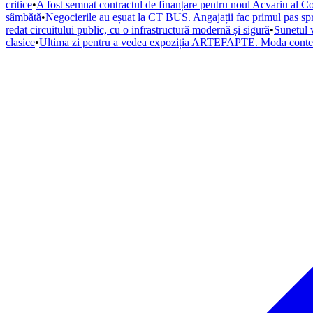
critice
•
A fost semnat contractul de finanțare pentru noul Acvariu al Co
sâmbătă
•
Negocierile au eșuat la CT BUS. Angajații fac primul pas spr
redat circuitului public, cu o infrastructură modernă și sigură
•
Sunetul 
clasice
•
Ultima zi pentru a vedea expoziția ARTEFAPTE. Moda contemp