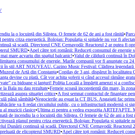
V
ndiu la o locuință din Siliștea. O femeie de 62 de ani a fost rănită
•
Parc
entru criza energetică. Bolojan: Populația și spitalele nu vor fi afectate
tinuă să scadă. Directorul CNE Cernavodă: Reactorul 2 ar putea fi oprit 
icopterul SMURD
•
Apel către toți românii: Reduceți consumul de energie sea
 mai mare acvariu din spațiul balcanic!
•
Valul de căldură continuă în D
 limitarea consumului de energie. Marile companii vor fi anunțate cu 24 
zicii în stil ART NOUVEAU. Cazino Music Festival: Clădirea legendară a
Muzeul de Artă din Constanța
•
Copilaș de 3 ani, dispărut în localitatea
nța devine cu plată. Cât vor achita șoferii și când accesul rămâne gratu
vate” cu bidoane și lanțuri! Poliția Locală a împărțit amenzi și a confisc
de la Bala nu dau rezultate
•
Femeie scoasă inconștientă din mare, în zon
zează asupra situației critice
•
A fost semnat contractul de finanțare pen
culă până sâmbătă
•
Negocierile au eșuat la CT BUS. Angajații fac primul
ăbăcărie va fi redat circuitului public, cu o infrastructură modernă și sig
 al muzicii clasice
•
Ultima zi pentru a vedea expoziția ARTEFAPTE. Mo
ată de incendiu la o locuință din Siliștea. O femeie de 62 de ani a fost 
ivează planul pentru criza energetică. Bolojan: Populația și spitalele nu v
lul Dunării continuă să scadă. Directorul CNE Cernavodă: Reactorul 2 ar 
t preluată de elicopterul SMURD
•
Apel către toți românii: Reduceți cons