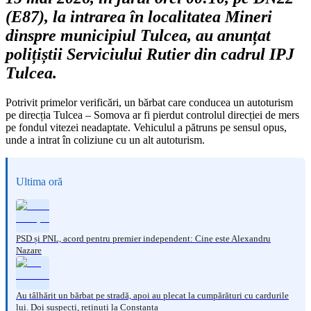
(E87), la intrarea în localitatea Mineri
dinspre municipiul Tulcea, au anunțat
polițiștii Serviciului Rutier din cadrul IPJ
Tulcea.
Potrivit primelor verificări, un bărbat care conducea un autoturism
pe direcția Tulcea – Somova ar fi pierdut controlul direcției de mers
pe fondul vitezei neadaptate. Vehiculul a pătruns pe sensul opus,
unde a intrat în coliziune cu un alt autoturism.
Ultima oră
PSD și PNL, acord pentru premier independent: Cine este Alexandru
Nazare
Au tâlhărit un bărbat pe stradă, apoi au plecat la cumpărături cu cardurile
lui. Doi suspecți, reținuți la Constanța