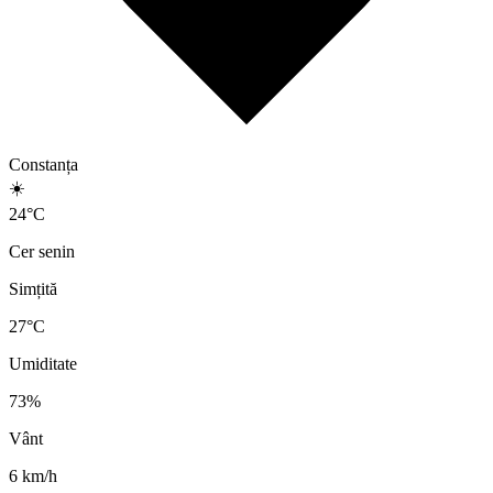
Constanța
☀️
24
°
C
Cer senin
Simțită
27
°C
Umiditate
73
%
Vânt
6
km/h