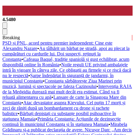
4.5480
Breaking
PSD și PNL, acord pentru premier independent: Cine este
Alexandru Nazare
•
Au tâlhărit un bărbat pe stradă, apoi au plecat la
cumpărături cu cardurile lui. Doi suspecți, reținuți la
Constanța
•
Cafeaua Baqué, tradiție spaniolă și gust echilibrat, acum
disponibilă online în România
•
Noile reguli UE privind ambalajele
intră în vigoare în câteva zile. Ce obligații au firmele și ce riscă dacă
nu le respectă
•
Șarpe îndepărtat în siguranță de jandarmi, în
municipiul Constanța
•
Constanța sărbătorește Ziua Marinei prin
muzică, lumină și spectacole pe faleza Cazinoului
•
Intervenția RAJA
de la Medgidia durează mai mult decât era estimat. Când va fi
reluată alimentarea cu apă
•
Lansare de carte la Sinagoga Mare din
Constanța
•
Atac devastator asupra Kievului. Cel puțin 17 morți și
zeci de răniți după un bombardament cu drone și rachete
balistice
•
Bărbați depistați cu substanțe posibil psihoactive în
stațiunea Mamaia
•
Primăria Constanța: Acțiunile de dezinsecție
continuă în municipiul Constanța și în stațiunea Mamaia
•
Mirabela
Grădinaru și-a publicat declarația de avere. Nicușor Dan: „Am decis