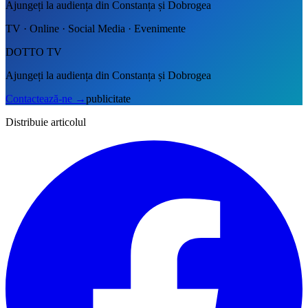
Ajungeți la audiența din Constanța și Dobrogea
TV · Online · Social Media · Evenimente
DOTTO TV
Ajungeți la audiența din Constanța și Dobrogea
Contactează-ne
→
publicitate
Distribuie articolul