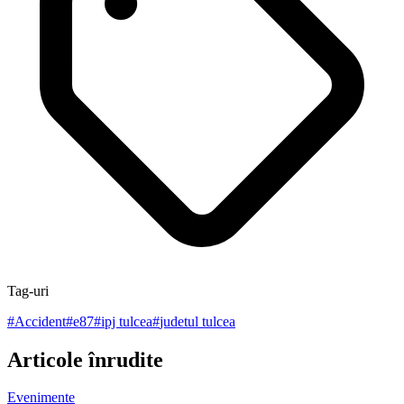
Tag-uri
#
Accident
#
e87
#
ipj tulcea
#
judetul tulcea
Articole înrudite
Evenimente