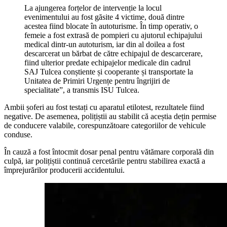
La ajungerea forțelor de intervenție la locul
evenimentului au fost găsite 4 victime, două dintre
acestea fiind blocate în autoturisme. În timp operativ, o
femeie a fost extrasă de pompieri cu ajutorul echipajului
medical dintr-un autoturism, iar din al doilea a fost
descarcerat un bărbat de către echipajul de descarcerare,
fiind ulterior predate echipajelor medicale din cadrul
SAJ Tulcea conștiente și cooperante și transportate la
Unitatea de Primiri Urgențe pentru îngrijiri de
specialitate”, a transmis ISU Tulcea.
Ambii șoferi au fost testați cu aparatul etilotest, rezultatele fiind
negative. De asemenea, polițiștii au stabilit că aceștia dețin permise
de conducere valabile, corespunzătoare categoriilor de vehicule
conduse.
În cauză a fost întocmit dosar penal pentru vătămare corporală din
culpă, iar polițiștii continuă cercetările pentru stabilirea exactă a
împrejurărilor producerii accidentului.