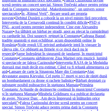
împreună să înlăturăm orice speculații”
•
Faleza Cazinoului devine
scenă pentru un concert special. Simon Trpčeski aduce pentru prima
dată la Constanța spectacolul „Makedonissimo”, un univers sonor
spectaculos
•
În „Ritmul Verii”, fiecare seară are propria
poveste
•
Debitul Dunării a coborât la un nivel minim fără precedent.
Intervenția de la Cernavodă continuă în condiții dificile
•
PSD și
PNL, acord pentru premier independent: Cine este Alexandru
Nazare
•
Au tâlhărit un bărbat pe stradă, apoi au plecat la cumpărături
cu cardurile lui. Doi suspecți, reținuți la Constanța
•
Cafeaua Baqué,
tradiție spaniolă și gust echilibrat, acum disponibilă online în
România
•
Noile reguli UE privind ambalajele intră în vigoare în
câteva zile. Ce obligații au firmele și ce riscă dacă nu le
respectă
•
Șarpe îndepărtat în siguranță de jandarmi, în municipiul
Constanța
•
Constanța sărbătorește Ziua Marinei prin muzică, lumină
și spectacole pe faleza Cazinoului
•
Intervenția RAJA de la Medgidia
durează mai mult decât era estimat. Când va fi reluată alimentarea cu
apă
•
Lansare de carte la Sinagoga Mare din Constanța
•
Atac
devastator asupra Kievului. Cel puțin 17 morți și zeci de răniți după
un bombardament cu drone și rachete balistice
•
Bărbați depistați cu
substanțe posibil psihoactive în stațiunea Mamaia
•
Primăria
Constanța: Acțiunile de dezinsecție continuă în municipiul Constanța
și în stațiunea Mamaia
•
Mirabela Grădinaru și-a publicat declarația
de avere. Nicușor Dan: „Am decis împreună să înlăturăm orice
speculații”
•
Faleza Cazinoului devine scenă pentru un concert
special. Simon Trpčeski aduce pentru prima dată la Constanța