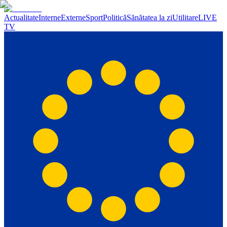
Actualitate
Interne
Externe
Sport
Politică
Sănătatea la zi
Utilitare
LIVE
TV