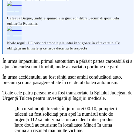
Cafeaua Baqué, tradiție spaniolă și gust echilibrat, acum disponibilă
online în România
Noile reguli UE privind ambalajele intră în vigoare în câteva zile. Ce
obligații au firmele și ce riscă dacă nu le respectă
În urma impactului, primul autoturism a părăsit partea carosabilă și a
ajuns în curtea unui imobil, unde a avariat o porțiune de gard.
În urma accidentului au fost răniți ușor ambii conducători auto,
precum și două pasagere aflate în cel de-al doilea autoturism.
Toate cele patru persoane au fost transportate la Spitalul Județean de
Urgență Tulcea pentru investigații și îngrijiri medicale.
„În cursul nopții trecute, în jurul orei 00:10, pompierii
tulceni au fost solicitați prin apel la numărul unic de
urgență 112 să intervină la un accident rutier produs
între două autoturisme în localitatea Mineri în urma
căruia au rezultat mai multe victime.