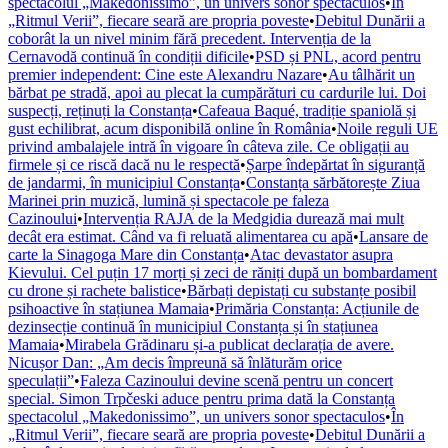
spectacolul „Makedonissimo”, un univers sonor spectaculos
•
În
„Ritmul Verii”, fiecare seară are propria poveste
•
Debitul Dunării a
coborât la un nivel minim fără precedent. Intervenția de la
Cernavodă continuă în condiții dificile
•
PSD și PNL, acord pentru
premier independent: Cine este Alexandru Nazare
•
Au tâlhărit un
bărbat pe stradă, apoi au plecat la cumpărături cu cardurile lui. Doi
suspecți, reținuți la Constanța
•
Cafeaua Baqué, tradiție spaniolă și
gust echilibrat, acum disponibilă online în România
•
Noile reguli UE
privind ambalajele intră în vigoare în câteva zile. Ce obligații au
firmele și ce riscă dacă nu le respectă
•
Șarpe îndepărtat în siguranță
de jandarmi, în municipiul Constanța
•
Constanța sărbătorește Ziua
Marinei prin muzică, lumină și spectacole pe faleza
Cazinoului
•
Intervenția RAJA de la Medgidia durează mai mult
decât era estimat. Când va fi reluată alimentarea cu apă
•
Lansare de
carte la Sinagoga Mare din Constanța
•
Atac devastator asupra
Kievului. Cel puțin 17 morți și zeci de răniți după un bombardament
cu drone și rachete balistice
•
Bărbați depistați cu substanțe posibil
psihoactive în stațiunea Mamaia
•
Primăria Constanța: Acțiunile de
dezinsecție continuă în municipiul Constanța și în stațiunea
Mamaia
•
Mirabela Grădinaru și-a publicat declarația de avere.
Nicușor Dan: „Am decis împreună să înlăturăm orice
speculații”
•
Faleza Cazinoului devine scenă pentru un concert
special. Simon Trpčeski aduce pentru prima dată la Constanța
spectacolul „Makedonissimo”, un univers sonor spectaculos
•
În
„Ritmul Verii”, fiecare seară are propria poveste
•
Debitul Dunării a