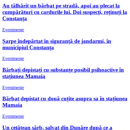
Au tâlhărit un bărbat pe stradă, apoi au plecat la
cumpărături cu cardurile lui. Doi suspecți, reținuți la
Constanța
Evenimente
Șarpe îndepărtat în siguranță de jandarmi, în
municipiul Constanța
Evenimente
Bărbați depistați cu substanțe posibil psihoactive în
stațiunea Mamaia
Evenimente
Bărbat depistat cu două cuțite asupra sa în stațiunea
Mamaia
Evenimente
Un cetățean sârb, salvat din Dunăre după ce a