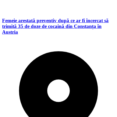
Femeie arestată preventiv după ce ar fi încercat să
trimită 35 de doze de cocaină din Constanța în
Austria