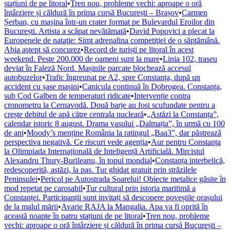
stațiuni de pe litoral
•
Tren nou, probleme vechi: aproape o oră
întârziere și căldură în prima cursă București – Brașov
•
Carmen
Șerban, cu mașina într-un crater format pe Bulevardul Eroilor din
București. Artista a scăpat nevătămată
•
David Popovici a plecat la
Europenele de nataţie: Simt adrenalina competiţiei de o săptămână.
Abia aştept să concurez
•
Record de turiști pe litoral în acest
weekend. Peste 200.000 de oameni sunt la mare
•
Linia 102, traseu
deviat în Faleză Nord. Mașinile parcate blochează accesul
autobuzelor
•
Trafic îngreunat pe A2, spre Constanța, după un
accident cu șase mașini
•
Canicula continuă în Dobrogea. Constanța,
sub Cod Galben de temperaturi ridicate
•
Intervenție contra
cronometru la Cernavodă. Două barje au fost scufundate pentru a
crește debitul de apă către centrala nucleară
•
„Astăzi la Constanța”,
calendar istoric 8 august. Drama vasului „Dalmația”, în urmă cu 100
de ani
•
Moody’s menține România la ratingul „Baa3”, dar păstrează
perspectiva negativă. Ce riscuri vede agenția
•
Aur pentru Constanța
la Olimpiada Internațională de Inteligență Artificială. Mircistul
Alexandru Thury-Burileanu, în topul mondial
•
Constanța interbelică,
redescoperită, astăzi, la pas. Tur ghidat gratuit prin străzilele
Peninsulei
•
Pericol pe Autostrada Soarelui! Obiecte metalice găsite în
mod repetat pe carosabil
•
Tur cultural prin istoria maritimă a
Constanței. Participanții sunt invitați să descopere poveștile orașului
de la malul mării
•
Avarie RAJA la Mangalia. Apa va fi oprită în
această noapte în patru stațiuni de pe litoral
•
Tren nou, probleme
vechi: aproape o oră întârziere și căldură în prima cursă București –