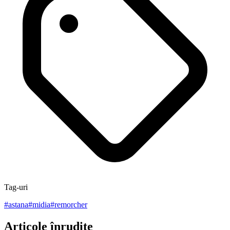
Tag-uri
#
astana
#
midia
#
remorcher
Articole înrudite