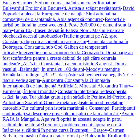
Brașov
•
Carmen Șerban, cu mașina într-un crater format pe
Bulevardul Eroilor din București. Artista a scăpat nevătămată
•
David
Popovici a plecat la Europenele de nataţie: Simt adrenalina
competiţiei de o săptămână. Abia aştept să concurez
•
Record de
turiști pe litoral în acest weekend. Peste 200.000 de oameni sunt la
mare
•
Linia 102, traseu deviat în Faleză Nord. Mașinile parcate
blochează accesul autobuzelor
•
Trafic îngreunat pe A2, spre
Constanța, după un accident cu șase mașini
•
Canicula continuă în
Dobrogea. Constanța, sub Cod Galben de temperaturi
ridicate
•
Intervenție contra cronometru la Cernavodă. Două barje au
fost scufundate pentru a crește debitul de apă către centrala
nucleară
•
„Astăzi la Constanța”, calendar istoric 8 august. Drama
vasului „Dalmația”, în urmă cu 100 de ani
•
Moody’s menține
România la ratingul „Baa3”, dar păstrează perspectiva negativă. Ce
riscuri vede agenția
•
Aur pentru Constanța la Olimpiada
Internațională de Inteligență Artificială. Mircistul Alexandru Thury-
Burileanu, în topul mondial
•
Constanța interbelică, redescoperită,
astăzi, la pas. Tur ghidat gratuit prin străzilele Peninsulei
•
Pericol pe
Autostrada Soarelui! Obiecte metalice găsite în mod repetat pe
carosabil
•
Tur cultural prin istoria maritimă a Constanței. Participanții
sunt invitați să descopere poveștile orașului de la malul mării
•
Avarie
RAJA la Mangalia. Apa va fi oprită în această noapte în patru
stațiuni de pe litoral
•
Tren nou, probleme vechi: aproape o oră
întârziere și căldură în prima cursă București – Brașov
•
Carmen
Șerban, cu mașina într-un crater format pe Bulevardul Eroilor din