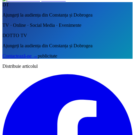
DT
Ajungeți la audiența din Constanța și Dobrogea
TV · Online · Social Media · Evenimente
DOTTO TV
Ajungeți la audiența din Constanța și Dobrogea
Contactează-ne
→
publicitate
Distribuie articolul