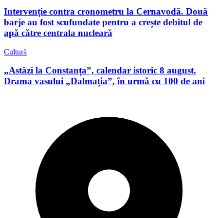
Intervenție contra cronometru la Cernavodă. Două
barje au fost scufundate pentru a crește debitul de
apă către centrala nucleară
Cultură
„Astăzi la Constanța”, calendar istoric 8 august.
Drama vasului „Dalmația”, în urmă cu 100 de ani