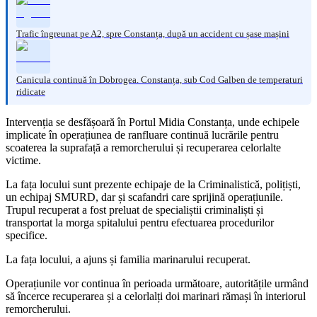
Trafic îngreunat pe A2, spre Constanța, după un accident cu șase mașini
Canicula continuă în Dobrogea. Constanța, sub Cod Galben de temperaturi
ridicate
Intervenția se desfășoară în Portul Midia Constanța, unde echipele
implicate în operațiunea de ranfluare continuă lucrările pentru
scoaterea la suprafață a remorcherului și recuperarea celorlalte
victime.
La fața locului sunt prezente echipaje de la Criminalistică, polițiști,
un echipaj SMURD, dar și scafandri care sprijină operațiunile.
Trupul recuperat a fost preluat de specialiștii criminaliști și
transportat la morga spitalului pentru efectuarea procedurilor
specifice.
La fața locului, a ajuns și familia marinarului recuperat.
Operațiunile vor continua în perioada următoare, autoritățile urmând
să încerce recuperarea și a celorlalți doi marinari rămași în interiorul
remorcherului.