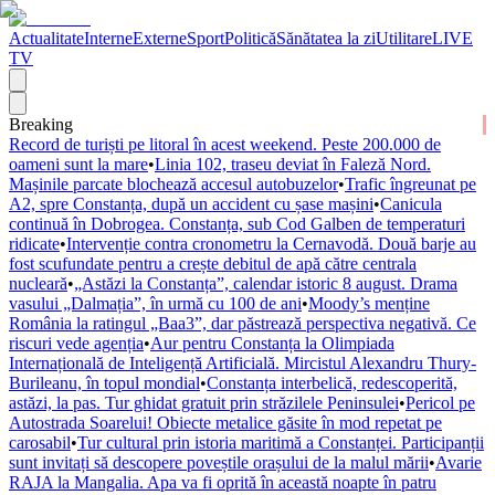
Actualitate
Interne
Externe
Sport
Politică
Sănătatea la zi
Utilitare
LIVE
TV
Breaking
Record de turiști pe litoral în acest weekend. Peste 200.000 de
oameni sunt la mare
•
Linia 102, traseu deviat în Faleză Nord.
Mașinile parcate blochează accesul autobuzelor
•
Trafic îngreunat pe
A2, spre Constanța, după un accident cu șase mașini
•
Canicula
continuă în Dobrogea. Constanța, sub Cod Galben de temperaturi
ridicate
•
Intervenție contra cronometru la Cernavodă. Două barje au
fost scufundate pentru a crește debitul de apă către centrala
nucleară
•
„Astăzi la Constanța”, calendar istoric 8 august. Drama
vasului „Dalmația”, în urmă cu 100 de ani
•
Moody’s menține
România la ratingul „Baa3”, dar păstrează perspectiva negativă. Ce
riscuri vede agenția
•
Aur pentru Constanța la Olimpiada
Internațională de Inteligență Artificială. Mircistul Alexandru Thury-
Burileanu, în topul mondial
•
Constanța interbelică, redescoperită,
astăzi, la pas. Tur ghidat gratuit prin străzilele Peninsulei
•
Pericol pe
Autostrada Soarelui! Obiecte metalice găsite în mod repetat pe
carosabil
•
Tur cultural prin istoria maritimă a Constanței. Participanții
sunt invitați să descopere poveștile orașului de la malul mării
•
Avarie
RAJA la Mangalia. Apa va fi oprită în această noapte în patru