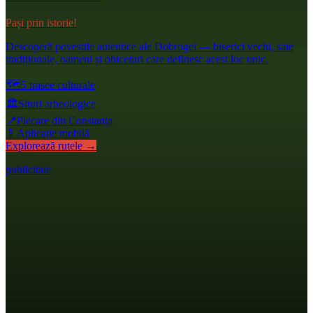
Pași prin istorie!
Descoperă poveștile autentice ale Dobrogei — biserici vechi, sate
tradiționale, oameni și obiceiuri care definesc acest loc unic.
🗺️
5 trasee culturale
🏛️
Situri arheologice
📍
Plecare din Constanța
📱
Aplicație mobilă
Explorează rutele →
publicitate