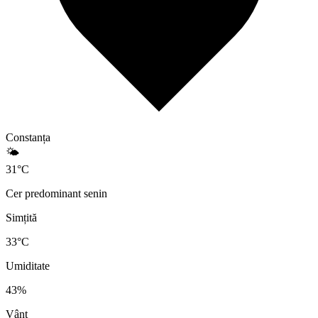
Constanța
🌤️
31
°
C
Cer predominant senin
Simțită
33
°C
Umiditate
43
%
Vânt