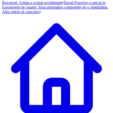
București. Artista a scăpat nevătămată
•
David Popovici a plecat la
Europenele de nataţie: Simt adrenalina competiţiei de o săptămână.
Abia aştept să concurez
•