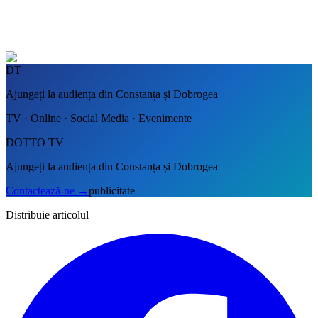
DT
Ajungeți la audiența din Constanța și Dobrogea
TV · Online · Social Media · Evenimente
DOTTO TV
Ajungeți la audiența din Constanța și Dobrogea
Contactează-ne
→
publicitate
Distribuie articolul