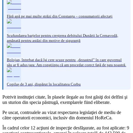
Fără apă pe mai multe străzi din Constanța – consumatorii afectați
Scufundarea barjelor pentru creșterea debitului Dunării la Cernavodă,
amânată pentru astăzi din motive de siguranță
Bolojan, întrebat dacă îşi cere scuze pentru „dezastrul” în care guvernul
său ar fi adus ţara: Am conştiinţa că am procedat corect faţă de ţara noastră.
Copilaș de 3 ani, dispărut în localitatea Corbu
Potrivit instituţiei citate, în plasele ilegale au fost găsiţi doi delfini şi
un sturion din specia păstrugă, exemplarele fiind eliberate.
Pe uscat, controalele au vizat respectarea legislaţiei de mediu de
către operatorii economici, inclusiv din domeniul HoReCa.
În cadrul celor 12 acţiuni de inspecţie desfăşurate, au fost aplicate: 9