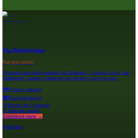
Via DobroGetica
Pași prin istorie!
Descoperă poveștile autentice ale Dobrogei — biserici vechi, sate
tradiționale, oameni și obiceiuri care definesc acest loc unic.
🗺️
5 trasee culturale
🏛️
Situri arheologice
📍
Plecare din Constanța
📱
Aplicație mobilă
Explorează rutele →
publicitate