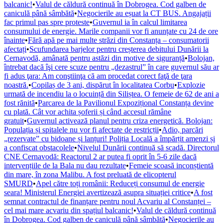
balcanic!
•
Valul de căldură continuă în Dobrogea. Cod galben de
caniculă până sâmbătă
•
Negocierile au eșuat la CT BUS. Angajații
fac primul pas spre proteste
•
Guvernul ia în calcul limitarea
consumului de energie. Marile companii vor fi anunțate cu 24 de ore
înainte
•
Fără apă pe mai multe străzi din Constanța – consumatorii
afectați
•
Scufundarea barjelor pentru creșterea debitului Dunării la
Cernavodă, amânată pentru astăzi din motive de siguranță
•
Bolojan,
întrebat dacă îşi cere scuze pentru „dezastrul” în care guvernul său ar
fi adus ţara: Am conştiinţa că am procedat corect faţă de ţara
noastră.
•
Copilaș de 3 ani, dispărut în localitatea Corbu
•
Explozie
urmată de incendiu la o locuință din Siliștea. O femeie de 62 de ani a
fost rănită
•
Parcarea de la Pavilionul Expozițional Constanța devine
cu plată. Cât vor achita șoferii și când accesul rămâne
gratuit
•
Guvernul activează planul pentru criza energetică. Bolojan:
Populația și spitalele nu vor fi afectate de restricții
•
Adio, parcări
„rezervate” cu bidoane și lanțuri! Poliția Locală a împărțit amenzi și
a confiscat obstacolele
•
Nivelul Dunării continuă să scadă. Directorul
CNE Cernavodă: Reactorul 2 ar putea fi oprit în 5-6 zile dacă
intervențiile de la Bala nu dau rezultate
•
Femeie scoasă inconștientă
din mare, în zona Malibu. A fost preluată de elicopterul
SMURD
•
Apel către toți românii: Reduceți consumul de energie
seara! Ministerul Energiei avertizează asupra situației critice
•
A fost
semnat contractul de finanțare pentru noul Acvariu al Constanței –
cel mai mare acvariu din spațiul balcanic!
•
Valul de căldură continuă
în Dobrogea. Cod galben de caniculă până sâmbătă
•
Negocierile au