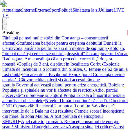
Actualitate
Interne
Externe
Sport
Politică
Sănătatea la zi
Utilitare
LIVE
TV
Breaking
Fără apă pe mai multe străzi din Constanța – consumatorii
afectați
•
Scufundarea barjelor pentru creșterea debitului Dunării la
Cernavodă, amânată pentru astăzi din motive de siguranță
•
Bolojan,
întrebat dacă îşi cere scuze pentru „dezastrul” în care guvernul său ar
fi adus ţara: Am conştiinţa că am procedat corect faţă de ţara
noastră.
•
Copilaș de 3 ani, dispărut în localitatea Corbu
•
Explozie
urmată de incendiu la o locuință din Siliștea. O femeie de 62 de ani a
fost rănită
•
Parcarea de la Pavilionul Expozițional Constanța devine
cu plată. Cât vor achita șoferii și când accesul rămâne
gratuit
•
Guvernul activează planul pentru criza energetică. Bolojan:
Populația și spitalele nu vor fi afectate de restricții
•
Adio, parcări
„rezervate” cu bidoane și lanțuri! Poliția Locală a împărțit amenzi și
a confiscat obstacolele
•
Nivelul Dunării continuă să scadă. Directorul
CNE Cernavodă: Reactorul 2 ar putea fi oprit în 5-6 zile dacă
intervențiile de la Bala nu dau rezultate
•
Femeie scoasă inconștientă
din mare, în zona Malibu. A fost preluată de elicopterul
SMURD
•
Apel către toți românii: Reduceți consumul de energie
seara! Ministerul Energiei avertizează asupra situației critice
•
A fost