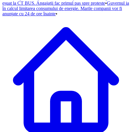
eșuat la CT BUS. Angajații fac primul pas spre proteste
•
Guvernul ia
în calcul limitarea consumului de energie. Marile companii vor fi
anunțate cu 24 de ore înainte
•