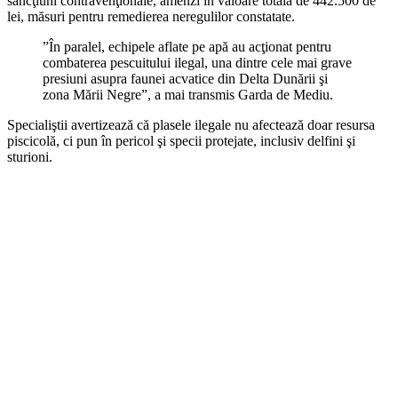
sancţiuni contravenţionale, amenzi în valoare totală de 442.500 de
lei, măsuri pentru remedierea neregulilor constatate.
”În paralel, echipele aflate pe apă au acţionat pentru
combaterea pescuitului ilegal, una dintre cele mai grave
presiuni asupra faunei acvatice din Delta Dunării şi
zona Mării Negre”, a mai transmis Garda de Mediu.
Specialiştii avertizează că plasele ilegale nu afectează doar resursa
piscicolă, ci pun în pericol şi specii protejate, inclusiv delfini şi
sturioni.