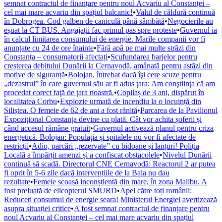
semnat contractul de finanțare pentru noul Acvariu al Constanței –
cel mai mare acvariu din spațiul balcanic!
•
Valul de căldură continuă
în Dobrogea. Cod galben de caniculă până sâmbătă
•
Negocierile au
eșuat la CT BUS. Angajații fac primul pas spre proteste
•
Guvernul ia
în calcul limitarea consumului de energie. Marile companii vor fi
anunțate cu 24 de ore înainte
•
Fără apă pe mai multe străzi din
Constanța – consumatorii afectați
•
Scufundarea barjelor pentru
creșterea debitului Dunării la Cernavodă, amânată pentru astăzi din
motive de siguranță
•
Bolojan, întrebat dacă îşi cere scuze pentru
„dezastrul” în care guvernul său ar fi adus ţara: Am conştiinţa că am
procedat corect faţă de ţara noastră.
•
Copilaș de 3 ani, dispărut în
localitatea Corbu
•
Explozie urmată de incendiu la o locuință din
Siliștea. O femeie de 62 de ani a fost rănită
•
Parcarea de la Pavilionul
Expozițional Constanța devine cu plată. Cât vor achita șoferii și
când accesul rămâne gratuit
•
Guvernul activează planul pentru criza
energetică. Bolojan: Populația și spitalele nu vor fi afectate de
restricții
•
Adio, parcări „rezervate” cu bidoane și lanțuri! Poliția
Locală a împărțit amenzi și a confiscat obstacolele
•
Nivelul Dunării
continuă să scadă. Directorul CNE Cernavodă: Reactorul 2 ar putea
fi oprit în 5-6 zile dacă intervențiile de la Bala nu dau
rezultate
•
Femeie scoasă inconștientă din mare, în zona Malibu. A
fost preluată de elicopterul SMURD
•
Apel către toți românii:
Reduceți consumul de energie seara! Ministerul Energiei avertizează
asupra situației critice
•
A fost semnat contractul de finanțare pentru
noul Acvariu al Constanței – cel mai mare acvariu din spațiul