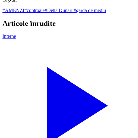
#
AMENZI
#
controale
#
Delta Dunarii
#
garda de mediu
Articole înrudite
Interne