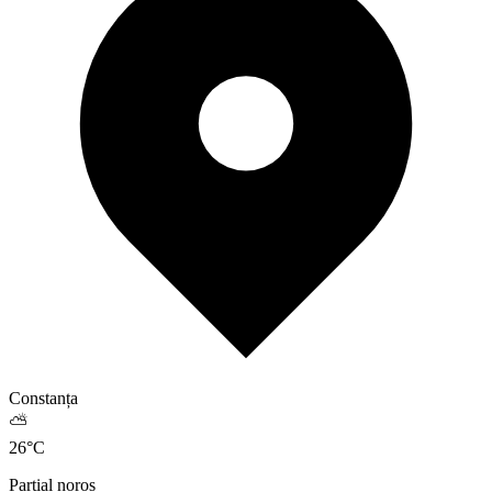
Constanța
⛅
26
°
C
Parțial noros