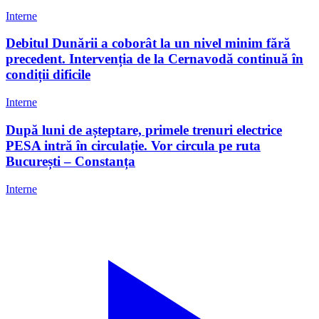
Interne
Debitul Dunării a coborât la un nivel minim fără
precedent. Intervenția de la Cernavodă continuă în
condiții dificile
Interne
După luni de așteptare, primele trenuri electrice
PESA intră în circulație. Vor circula pe ruta
București – Constanța
Interne