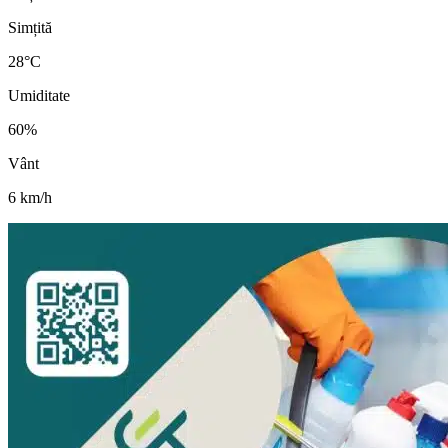
Simțită
28
°C
Umiditate
60
%
Vânt
6
km/h