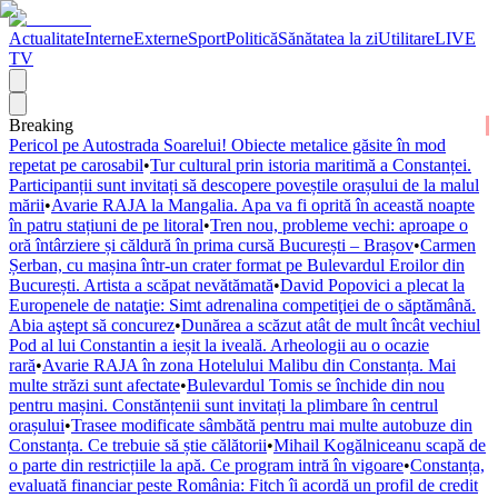
Actualitate
Interne
Externe
Sport
Politică
Sănătatea la zi
Utilitare
LIVE
TV
Breaking
Pericol pe Autostrada Soarelui! Obiecte metalice găsite în mod
repetat pe carosabil
•
Tur cultural prin istoria maritimă a Constanței.
Participanții sunt invitați să descopere poveștile orașului de la malul
mării
•
Avarie RAJA la Mangalia. Apa va fi oprită în această noapte
în patru stațiuni de pe litoral
•
Tren nou, probleme vechi: aproape o
oră întârziere și căldură în prima cursă București – Brașov
•
Carmen
Șerban, cu mașina într-un crater format pe Bulevardul Eroilor din
București. Artista a scăpat nevătămată
•
David Popovici a plecat la
Europenele de nataţie: Simt adrenalina competiţiei de o săptămână.
Abia aştept să concurez
•
Dunărea a scăzut atât de mult încât vechiul
Pod al lui Constantin a ieșit la iveală. Arheologii au o ocazie
rară
•
Avarie RAJA în zona Hotelului Malibu din Constanța. Mai
multe străzi sunt afectate
•
Bulevardul Tomis se închide din nou
pentru mașini. Constănțenii sunt invitați la plimbare în centrul
orașului
•
Trasee modificate sâmbătă pentru mai multe autobuze din
Constanța. Ce trebuie să știe călătorii
•
Mihail Kogălniceanu scapă de
o parte din restricțiile la apă. Ce program intră în vigoare
•
Constanța,
evaluată financiar peste România: Fitch îi acordă un profil de credit