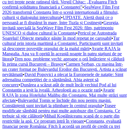
cu trei trepte peste ratingul țării. Vergil Chițac: „Evaluarea Fitch
confirmă soliditatea financiară a Constanței”
•
SeaWave Film Fest
2026 transformă Constanța într-o scenă internațională a filmului,
culturii și dialogului intercultural
•
UPDATE. Alertă după ce o
persoană ar fi dispărut în mare, între Tuzla și Costinești
•
Georgia,
invitată specială la SeaWave Film Fest 2026: film, patrimoniu
UNESCO și dialog cultural la Constanța
•
Pericol pe Autostrada
Soarelui! Obiecte metalice găsite în mod repetat pe carosabil
•
Tur
cultural prin istoria maritimă a Constanței. Participanții sunt invitați
să descopere poveștile orașului de la malul mării
•
Avarie RAJA la
Mangalia. Apa va fi oprită în această noapte în patru stațiuni de pe
litoral
•
Tren nou, probleme vechi: aproape o oră întârziere și căldură
în prima cursă București – Brașov
•
Carmen Șerban, cu mașina într-
un crater format pe Bulevardul Eroilor din București. Artista a scăpat
nevătămată
•
David Popovici a plecat la Europenele de nataţie: Simt
adrenalina competiţiei de o săptămână. Abia aştept să
concurez
•
Dunărea a scăzut atât de mult încât vechiul Pod al lui
Constantin a ieșit la iveală. Arheologii au o ocazie rară
•
Avarie
RAJA în zona Hotelului Malibu din Constanța. Mai multe străzi sunt
afectate
•
Bulevardul Tomis se închide din nou pentru mașini.
Constănțenii sunt invitați la plimbare în centrul orașului
•
Trasee
modificate sâmbătă pentru mai multe autobuze din Constanța. Ce
trebuie să știe călătorii
•
Mihail Kogălniceanu scapă de o parte din
restricțiile la apă. Ce program intră în vigoare
•
Constanța, evaluată
financiar peste România: Fitch îi acordă un profil de credit cu trei