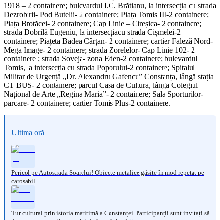
1918 – 2 containere; bulevardul I.C. Brătianu, la intersecția cu strada
Dezrobirii- Pod Butelii- 2 containere; Piața Tomis III-2 containere;
Piața Brotăcei- 2 containere; Cap Linie – Cireșica- 2 containere;
strada Dobrilă Eugeniu, la intersecțiacu strada Cișmelei-2
containere; Piațeta Badea Cârțan- 2 containere; cartier Faleză Nord-
Mega Image- 2 containere; strada Zorelelor- Cap Linie 102- 2
containere ; strada Soveja- zona Eden-2 containere; bulevardul
Tomis, la intersecția cu strada Poporului-2 containere; Spitalul
Militar de Urgență „Dr. Alexandru Gafencu” Constanța, lângă stația
CT BUS- 2 containere; parcul Casa de Cultură, lângă Colegiul
Național de Arte „Regina Maria”- 2 containere; Sala Sporturilor-
parcare- 2 containere; cartier Tomis Plus-2 containere.
Ultima oră
Pericol pe Autostrada Soarelui! Obiecte metalice găsite în mod repetat pe
carosabil
Tur cultural prin istoria maritimă a Constanței. Participanții sunt invitați să