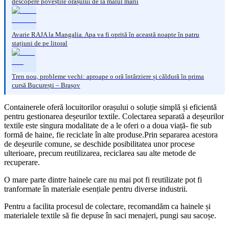
descopere poveștile orașului de la malul mării
Avarie RAJA la Mangalia. Apa va fi oprită în această noapte în patru
stațiuni de pe litoral
Tren nou, probleme vechi: aproape o oră întârziere și căldură în prima
cursă București – Brașov
Containerele oferă locuitorilor orașului o soluție simplă și eficientă
pentru gestionarea deșeurilor textile. Colectarea separată a deșeurilor
textile este singura modalitate de a le oferi o a doua viață- fie sub
formă de haine, fie reciclate în alte produse.Prin separarea acestora
de deșeurile comune, se deschide posibilitatea unor procese
ulterioare, precum reutilizarea, reciclarea sau alte metode de
recuperare.
O mare parte dintre hainele care nu mai pot fi reutilizate pot fi
tranformate în materiale esențiale pentru diverse industrii.
Pentru a facilita procesul de colectare, recomandăm ca hainele și
materialele textile să fie depuse în saci menajeri, pungi sau sacoșe.