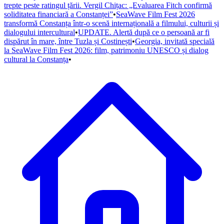
trepte peste ratingul țării. Vergil Chițac: „Evaluarea Fitch confirmă
soliditatea financiară a Constanței”
•
SeaWave Film Fest 2026
transformă Constanța într-o scenă internațională a filmului, culturii și
dialogului intercultural
•
UPDATE. Alertă după ce o persoană ar fi
dispărut în mare, între Tuzla și Costinești
•
Georgia, invitată specială
la SeaWave Film Fest 2026: film, patrimoniu UNESCO și dialog
cultural la Constanța
•