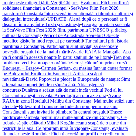
trepte peste ratingul țării. Vergil Chițac: „Evaluarea Fitch confirmă
soliditatea financiară a Constanței”
•
SeaWave Film Fest 2026
transformă Constanța într-o scenă internațională a filmului, culturii și
dialogului intercultural
•
UPDATE. Alertă după ce o persoană ar fi
dispărut în mare, între Tuzla și Costinești
•
Georgia, invitată specială
la SeaWave Film Fest 2026: film, patrimoniu UNESCO și dialog
cultural la Constanța
•
Pericol pe Autostrada Soarelui! Obiecte
metalice găsite în mod repetat pe carosabil
•
Tur cultural prin istoria
maritimă a Constanței. Participanții sunt invitați să descopere
poveștile orașului de la malul mării
•
Avarie RAJA la Mangalia. Apa
va fi oprită în această noapte în patru stațiuni de pe litoral
•
Tren nou,
probleme vechi: aproape o oră întârziere și căldură în prima cursă
București – Brașov
•
Carmen Șerban, cu mașina într-un crater format
pe Bulevardul Eroilor din București. Artista a scăpat
nevătămată
•
David Popovici a plecat la Europenele de nataţie: Simt
adrenalina competiţiei de o săptămână. Abia aştept să
concurez
•
Dunărea a scăzut atât de mult încât vechiul Pod al lui
Constantin a ieșit la iveală. Arheologii au o ocazie rară
•
Avarie
RAJA în zona Hotelului Malibu din Constanța. Mai multe străzi sunt
afectate
•
Bulevardul Tomis se închide din nou pentru mașini.
Constănțenii sunt invitați la plimbare în centrul orașului
•
Trasee
modificate sâmbătă pentru mai multe autobuze din Constanța. Ce
trebuie să știe călătorii
•
Mihail Kogălniceanu scapă de o parte din
restricțiile la apă. Ce program intră în vigoare
•
Constanța, evaluată
financiar peste România: Fitch îi acordă un profil de credit cu trei