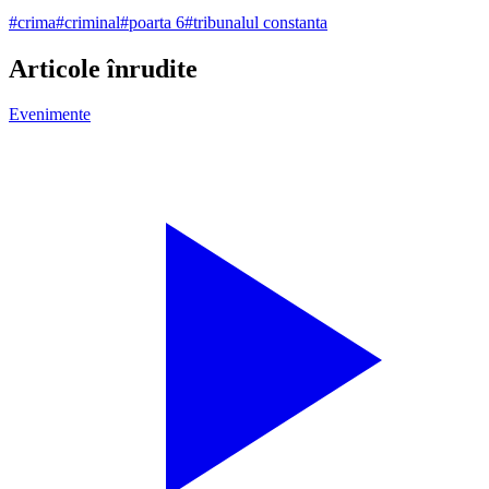
#
crima
#
criminal
#
poarta 6
#
tribunalul constanta
Articole înrudite
Evenimente