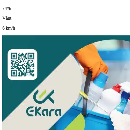
74
%
Vânt
6
km/h