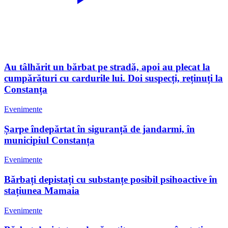
Au tâlhărit un bărbat pe stradă, apoi au plecat la
cumpărături cu cardurile lui. Doi suspecți, reținuți la
Constanța
Evenimente
Șarpe îndepărtat în siguranță de jandarmi, în
municipiul Constanța
Evenimente
Bărbați depistați cu substanțe posibil psihoactive în
stațiunea Mamaia
Evenimente