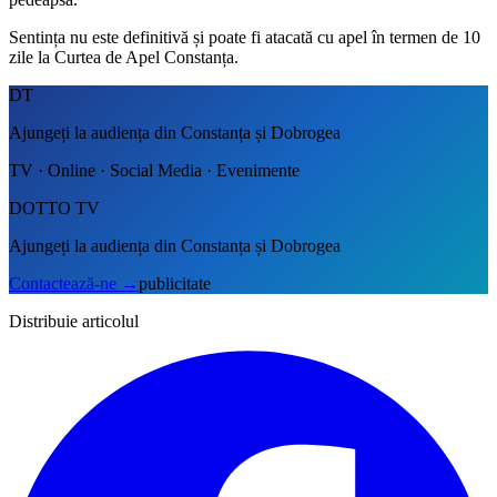
Sentința nu este definitivă și poate fi atacată cu apel în termen de 10
zile la Curtea de Apel Constanța.
DT
Ajungeți la audiența din Constanța și Dobrogea
TV · Online · Social Media · Evenimente
DOTTO TV
Ajungeți la audiența din Constanța și Dobrogea
Contactează-ne
→
publicitate
Distribuie articolul