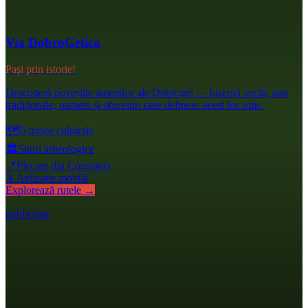
Via DobroGetica
Pași prin istorie!
Descoperă poveștile autentice ale Dobrogei — biserici vechi, sate
tradiționale, oameni și obiceiuri care definesc acest loc unic.
🗺️
5 trasee culturale
🏛️
Situri arheologice
📍
Plecare din Constanța
📱
Aplicație mobilă
Explorează rutele →
publicitate