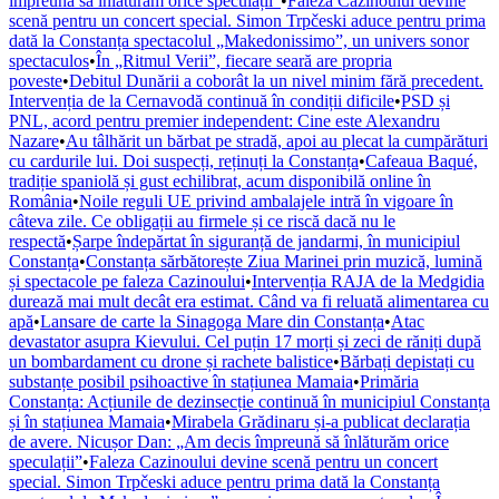
împreună să înlăturăm orice speculații”
•
Faleza Cazinoului devine
scenă pentru un concert special. Simon Trpčeski aduce pentru prima
dată la Constanța spectacolul „Makedonissimo”, un univers sonor
spectaculos
•
În „Ritmul Verii”, fiecare seară are propria
poveste
•
Debitul Dunării a coborât la un nivel minim fără precedent.
Intervenția de la Cernavodă continuă în condiții dificile
•
PSD și
PNL, acord pentru premier independent: Cine este Alexandru
Nazare
•
Au tâlhărit un bărbat pe stradă, apoi au plecat la cumpărături
cu cardurile lui. Doi suspecți, reținuți la Constanța
•
Cafeaua Baqué,
tradiție spaniolă și gust echilibrat, acum disponibilă online în
România
•
Noile reguli UE privind ambalajele intră în vigoare în
câteva zile. Ce obligații au firmele și ce riscă dacă nu le
respectă
•
Șarpe îndepărtat în siguranță de jandarmi, în municipiul
Constanța
•
Constanța sărbătorește Ziua Marinei prin muzică, lumină
și spectacole pe faleza Cazinoului
•
Intervenția RAJA de la Medgidia
durează mai mult decât era estimat. Când va fi reluată alimentarea cu
apă
•
Lansare de carte la Sinagoga Mare din Constanța
•
Atac
devastator asupra Kievului. Cel puțin 17 morți și zeci de răniți după
un bombardament cu drone și rachete balistice
•
Bărbați depistați cu
substanțe posibil psihoactive în stațiunea Mamaia
•
Primăria
Constanța: Acțiunile de dezinsecție continuă în municipiul Constanța
și în stațiunea Mamaia
•
Mirabela Grădinaru și-a publicat declarația
de avere. Nicușor Dan: „Am decis împreună să înlăturăm orice
speculații”
•
Faleza Cazinoului devine scenă pentru un concert
special. Simon Trpčeski aduce pentru prima dată la Constanța