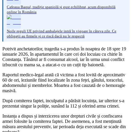
Cafeaua Baqué, tradiție spaniolă și gust echilibrat, acum disponibilă
online în România
Noile reguli UE privind ambalajele intră în vigoare în câteva zile. Ce
obligații au firmele și ce riscă dacă nu le respectă
Potrivit anchetatorilor, tragedia s-a produs în noaptea de 18 spre 19
ianuarie 2026, în apartamentul în care cei doi locuiau cu chirie în
Constanța. Tânărul ar fi consumat alcool, iar în urma unui conflict
izbucnit cu mama sa, a atacat-o cu un cuțit tip baionetă.
Raportul medico-legal arată că victima a fost lovită de aproximativ
60 de ori, leziunile fiind localizate în zona feței, gâtului, toracelui,
abdomenului și membrelor. Moartea a fost cauzată de o hemoragie
masivă.
După comiterea faptei, inculpatul a părăsit locuința, iar ulterior s-a
prezentat singur la poliție, sunând la 112 și oferind arma crimei.
Instanța a dispus și interzicerea unor drepturi civile și confiscarea
armei folosite la comiterea faptei. De asemenea, a fost menținută
măsura arestului preventiv, iar perioada deja executată se scade din
pedeapsă.