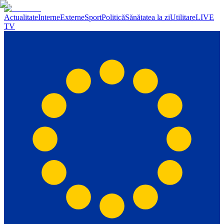
Actualitate
Interne
Externe
Sport
Politică
Sănătatea la zi
Utilitare
LIVE
TV