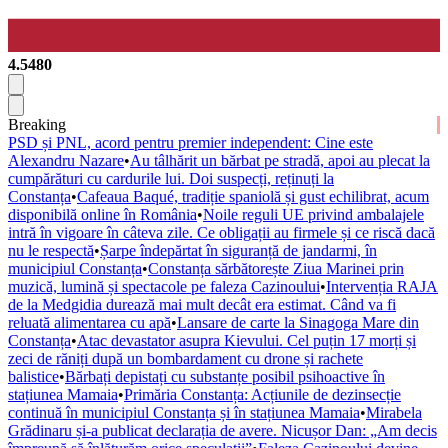
4.5480
Breaking
PSD și PNL, acord pentru premier independent: Cine este
Alexandru Nazare
•
Au tâlhărit un bărbat pe stradă, apoi au plecat la
cumpărături cu cardurile lui. Doi suspecți, reținuți la
Constanța
•
Cafeaua Baqué, tradiție spaniolă și gust echilibrat, acum
disponibilă online în România
•
Noile reguli UE privind ambalajele
intră în vigoare în câteva zile. Ce obligații au firmele și ce riscă dacă
nu le respectă
•
Șarpe îndepărtat în siguranță de jandarmi, în
municipiul Constanța
•
Constanța sărbătorește Ziua Marinei prin
muzică, lumină și spectacole pe faleza Cazinoului
•
Intervenția RAJA
de la Medgidia durează mai mult decât era estimat. Când va fi
reluată alimentarea cu apă
•
Lansare de carte la Sinagoga Mare din
Constanța
•
Atac devastator asupra Kievului. Cel puțin 17 morți și
zeci de răniți după un bombardament cu drone și rachete
balistice
•
Bărbați depistați cu substanțe posibil psihoactive în
stațiunea Mamaia
•
Primăria Constanța: Acțiunile de dezinsecție
continuă în municipiul Constanța și în stațiunea Mamaia
•
Mirabela
Grădinaru și-a publicat declarația de avere. Nicușor Dan: „Am decis