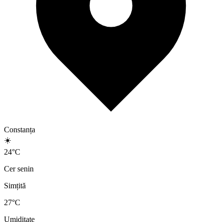
Constanța
☀️
24
°
C
Cer senin
Simțită
27
°C
Umiditate