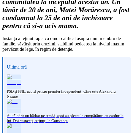
comunitatea la începutul acestui an. Un
tânăr de 20 de ani, Matei Morărescu, a fost
condamnat la 25 de ani de închisoare
pentru că și-a ucis mama.
Instanța a reținut fapta ca omor calificat asupra unui membru de
familie, săvârșit prin cruzimi, stabilind pedeapsa la nivelul maxim
prevăzut de lege, în regim de detenție.
Ultima oră
PSD și PNL, acord pentru premier independent: Cine este Alexandru
Nazare
Au tâlhărit un bărbat pe stradă, apoi au plecat la cumpărături cu cardurile
lui. Doi suspecți, reținuți la Constanța