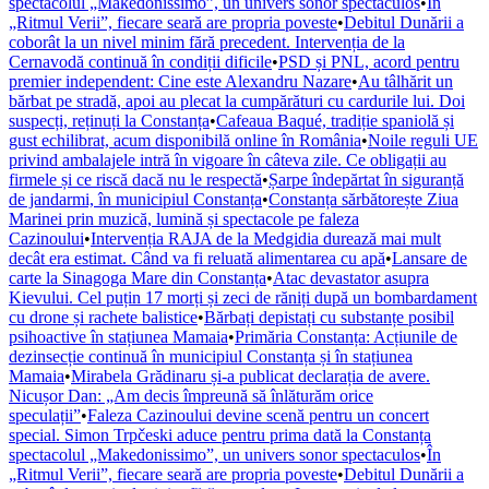
spectacolul „Makedonissimo”, un univers sonor spectaculos
•
În
„Ritmul Verii”, fiecare seară are propria poveste
•
Debitul Dunării a
coborât la un nivel minim fără precedent. Intervenția de la
Cernavodă continuă în condiții dificile
•
PSD și PNL, acord pentru
premier independent: Cine este Alexandru Nazare
•
Au tâlhărit un
bărbat pe stradă, apoi au plecat la cumpărături cu cardurile lui. Doi
suspecți, reținuți la Constanța
•
Cafeaua Baqué, tradiție spaniolă și
gust echilibrat, acum disponibilă online în România
•
Noile reguli UE
privind ambalajele intră în vigoare în câteva zile. Ce obligații au
firmele și ce riscă dacă nu le respectă
•
Șarpe îndepărtat în siguranță
de jandarmi, în municipiul Constanța
•
Constanța sărbătorește Ziua
Marinei prin muzică, lumină și spectacole pe faleza
Cazinoului
•
Intervenția RAJA de la Medgidia durează mai mult
decât era estimat. Când va fi reluată alimentarea cu apă
•
Lansare de
carte la Sinagoga Mare din Constanța
•
Atac devastator asupra
Kievului. Cel puțin 17 morți și zeci de răniți după un bombardament
cu drone și rachete balistice
•
Bărbați depistați cu substanțe posibil
psihoactive în stațiunea Mamaia
•
Primăria Constanța: Acțiunile de
dezinsecție continuă în municipiul Constanța și în stațiunea
Mamaia
•
Mirabela Grădinaru și-a publicat declarația de avere.
Nicușor Dan: „Am decis împreună să înlăturăm orice
speculații”
•
Faleza Cazinoului devine scenă pentru un concert
special. Simon Trpčeski aduce pentru prima dată la Constanța
spectacolul „Makedonissimo”, un univers sonor spectaculos
•
În
„Ritmul Verii”, fiecare seară are propria poveste
•
Debitul Dunării a