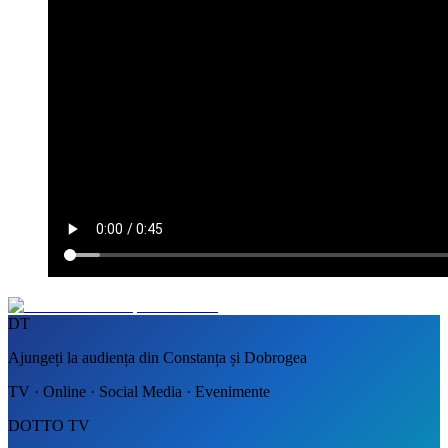
DT
Ajungeți la audiența din Constanța și Dobrogea
TV · Online · Social Media · Evenimente
DOTTO TV