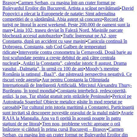
Brașov
•
Carmen Șerban, cu mașina într-un crater format pe
Bulevardul Eroilor din București. Artista a scăpat nevătămată
•
David
Popovici a plecat la Europenele de nataţie: Simt adrenalina
competiţiei de o săptămână. Abia aştept să concurez
•
Record de
turiști pe litoral în acest weekend. Peste 200.000 de oameni sunt la
mare
•
Linia 102, traseu deviat în Faleză Nord. Mașinile parcate
blochează accesul autobuzelor
•
Trafic îngreunat pe A2, spre
Constanța, după un accident cu șase mașini
•
Canicula continuă în
Dobrogea. Constanța, sub Cod Galben de temperaturi
ridicate
•
Intervenție contra cronometru la Cernavodă. Două barje au
fost scufundate pentru a crește debitul de apă către centrala
nucleară
•
„Astăzi la Constanța”, calendar istoric 8 august. Drama
vasului „Dalmația”, în urmă cu 100 de ani
•
Moody’s menține
România la ratingul „Baa3”, dar păstrează perspectiva negativă. Ce
riscuri vede agenția
•
Aur pentru Constanța la Olimpiada
Internațională de Inteligență Artificială. Mircistul Alexandru Thury-
Burileanu, în topul mondial
•
Constanța interbelică, redescoperită,
astăzi, la pas. Tur ghidat gratuit prin străzilele Peninsulei
•
Pericol pe
Autostrada Soarelui! Obiecte metalice găsite în mod repetat pe
carosabil
•
Tur cultural prin istoria maritimă a Constanței. Participanții
sunt invitați să descopere poveștile orașului de la malul mării
•
Avarie
RAJA la Mangalia. Apa va fi oprită în această noapte în patru
stațiuni de pe litoral
•
Tren nou, probleme vechi: aproape o oră
întârziere și căldură în prima cursă București – Brașov
•
Carmen
Șerban, cu mașina într-un crater format pe Bulevardul Eroilor din