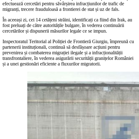
efectuează cercetări pentru săvârșirea infracțiunilor de trafic de
migranți, trecere frauduloasă a frontierei de stat și uz de fals.
În aceeași zi, cei 14 cetățeni străini, identificați ca fiind din Irak, au
fost preluați de către autoritățile bulgare, în vederea continuării
cercetărilor și dispunerii măsurilor legale ce se impun.
Inspectoratul Teritorial al Poliției de Frontieră Giurgiu, împreună cu
partenerii instituționali, continuă să desfășoare acțiuni pentru
prevenirea și combaterea migrației ilegale și a infracționalității
transfrontaliere, în vederea asigurării securității granițelor României
și a unei gestionări eficiente a fluxurilor migratorii.