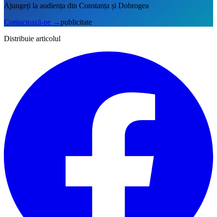
Ajungeți la audiența din Constanța și Dobrogea
Contactează-ne
→
publicitate
Distribuie articolul