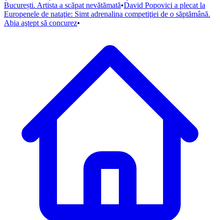
București. Artista a scăpat nevătămată
•
David Popovici a plecat la
Europenele de nataţie: Simt adrenalina competiţiei de o săptămână.
Abia aştept să concurez
•