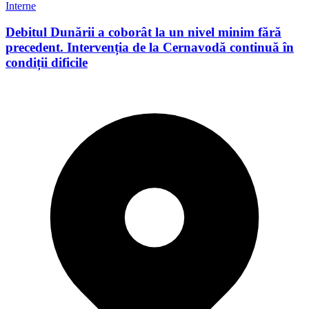
Interne
Debitul Dunării a coborât la un nivel minim fără
precedent. Intervenția de la Cernavodă continuă în
condiții dificile