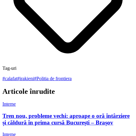
Tag-uri
#
calafat
#
irakieni
#
Politia de frontiera
Articole înrudite
Interne
Tren nou, probleme vechi: aproape o oră întârziere
și căldură în prima cursă București – Brașov
Interne