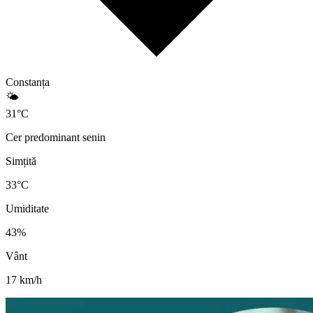
Constanța
🌤️
31
°
C
Cer predominant senin
Simțită
33
°C
Umiditate
43
%
Vânt
17
km/h