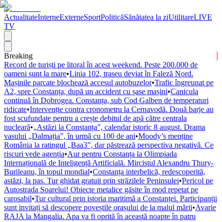
Actualitate
Interne
Externe
Sport
Politică
Sănătatea la zi
Utilitare
LIVE
TV
Breaking
Record de turiști pe litoral în acest weekend. Peste 200.000 de
oameni sunt la mare
•
Linia 102, traseu deviat în Faleză Nord.
Mașinile parcate blochează accesul autobuzelor
•
Trafic îngreunat pe
A2, spre Constanța, după un accident cu șase mașini
•
Canicula
continuă în Dobrogea. Constanța, sub Cod Galben de temperaturi
ridicate
•
Intervenție contra cronometru la Cernavodă. Două barje au
fost scufundate pentru a crește debitul de apă către centrala
nucleară
•
„Astăzi la Constanța”, calendar istoric 8 august. Drama
vasului „Dalmația”, în urmă cu 100 de ani
•
Moody’s menține
România la ratingul „Baa3”, dar păstrează perspectiva negativă. Ce
riscuri vede agenția
•
Aur pentru Constanța la Olimpiada
Internațională de Inteligență Artificială. Mircistul Alexandru Thury-
Burileanu, în topul mondial
•
Constanța interbelică, redescoperită,
astăzi, la pas. Tur ghidat gratuit prin străzilele Peninsulei
•
Pericol pe
Autostrada Soarelui! Obiecte metalice găsite în mod repetat pe
carosabil
•
Tur cultural prin istoria maritimă a Constanței. Participanții
sunt invitați să descopere poveștile orașului de la malul mării
•
Avarie
RAJA la Mangalia. Apa va fi oprită în această noapte în patru