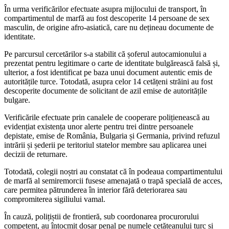
În urma verificărilor efectuate asupra mijlocului de transport, în
compartimentul de marfă au fost descoperite 14 persoane de sex
masculin, de origine afro-asiatică, care nu dețineau documente de
identitate.
Pe parcursul cercetărilor s-a stabilit că șoferul autocamionului a
prezentat pentru legitimare o carte de identitate bulgărească falsă și,
ulterior, a fost identificat pe baza unui document autentic emis de
autoritățile turce. Totodată, asupra celor 14 cetățeni străini au fost
descoperite documente de solicitant de azil emise de autoritățile
bulgare.
Verificările efectuate prin canalele de cooperare polițienească au
evidențiat existența unor alerte pentru trei dintre persoanele
depistate, emise de România, Bulgaria și Germania, privind refuzul
intrării și șederii pe teritoriul statelor membre sau aplicarea unei
decizii de returnare.
Totodată, colegii noștri au constatat că în podeaua compartimentului
de marfă al semiremorcii fusese amenajată o trapă specială de acces,
care permitea pătrunderea în interior fără deteriorarea sau
compromiterea sigiliului vamal.
În cauză, polițiștii de frontieră, sub coordonarea procurorului
competent, au întocmit dosar penal pe numele cetățeanului turc și