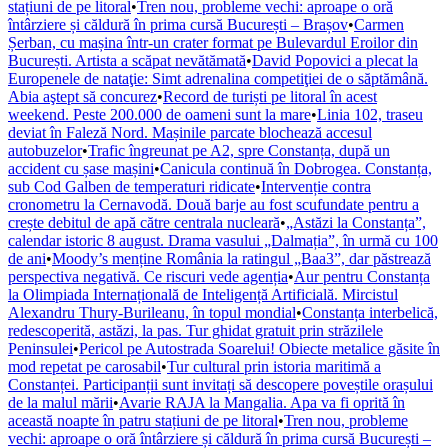
stațiuni de pe litoral
•
Tren nou, probleme vechi: aproape o oră
întârziere și căldură în prima cursă București – Brașov
•
Carmen
Șerban, cu mașina într-un crater format pe Bulevardul Eroilor din
București. Artista a scăpat nevătămată
•
David Popovici a plecat la
Europenele de nataţie: Simt adrenalina competiţiei de o săptămână.
Abia aştept să concurez
•
Record de turiști pe litoral în acest
weekend. Peste 200.000 de oameni sunt la mare
•
Linia 102, traseu
deviat în Faleză Nord. Mașinile parcate blochează accesul
autobuzelor
•
Trafic îngreunat pe A2, spre Constanța, după un
accident cu șase mașini
•
Canicula continuă în Dobrogea. Constanța,
sub Cod Galben de temperaturi ridicate
•
Intervenție contra
cronometru la Cernavodă. Două barje au fost scufundate pentru a
crește debitul de apă către centrala nucleară
•
„Astăzi la Constanța”,
calendar istoric 8 august. Drama vasului „Dalmația”, în urmă cu 100
de ani
•
Moody’s menține România la ratingul „Baa3”, dar păstrează
perspectiva negativă. Ce riscuri vede agenția
•
Aur pentru Constanța
la Olimpiada Internațională de Inteligență Artificială. Mircistul
Alexandru Thury-Burileanu, în topul mondial
•
Constanța interbelică,
redescoperită, astăzi, la pas. Tur ghidat gratuit prin străzilele
Peninsulei
•
Pericol pe Autostrada Soarelui! Obiecte metalice găsite în
mod repetat pe carosabil
•
Tur cultural prin istoria maritimă a
Constanței. Participanții sunt invitați să descopere poveștile orașului
de la malul mării
•
Avarie RAJA la Mangalia. Apa va fi oprită în
această noapte în patru stațiuni de pe litoral
•
Tren nou, probleme
vechi: aproape o oră întârziere și căldură în prima cursă București –