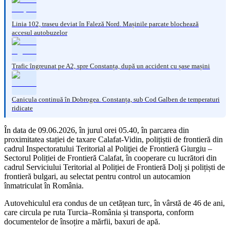
Linia 102, traseu deviat în Faleză Nord. Mașinile parcate blochează
accesul autobuzelor
Trafic îngreunat pe A2, spre Constanța, după un accident cu șase mașini
Canicula continuă în Dobrogea. Constanța, sub Cod Galben de temperaturi
ridicate
În data de 09.06.2026, în jurul orei 05.40, în parcarea din
proximitatea stației de taxare Calafat-Vidin, polițiștii de frontieră din
cadrul Inspectoratului Teritorial al Poliţiei de Frontieră Giurgiu –
Sectorul Poliției de Frontieră Calafat, în cooperare cu lucrători din
cadrul Serviciului Teritorial al Poliției de Frontieră Dolj și polițiști de
frontieră bulgari, au selectat pentru control un autocamion
înmatriculat în România.
Autovehiculul era condus de un cetățean turc, în vârstă de 46 de ani,
care circula pe ruta Turcia–România și transporta, conform
documentelor de însoțire a mărfii, baxuri de apă.