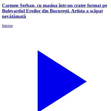
Carmen Șerban, cu mașina într-un crater format pe
Bulevardul Eroilor din București. Artista a scăpat
nevătămată
Interne