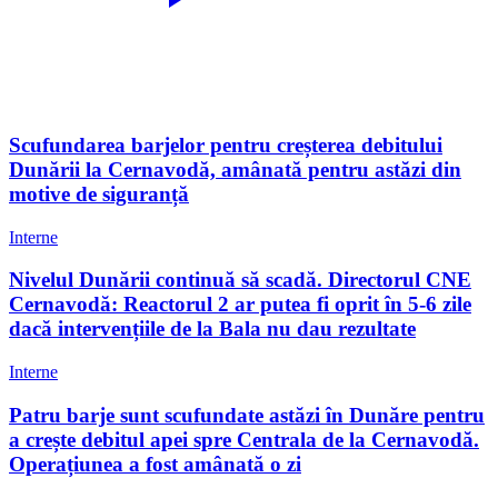
Scufundarea barjelor pentru creșterea debitului
Dunării la Cernavodă, amânată pentru astăzi din
motive de siguranță
Interne
Nivelul Dunării continuă să scadă. Directorul CNE
Cernavodă: Reactorul 2 ar putea fi oprit în 5-6 zile
dacă intervențiile de la Bala nu dau rezultate
Interne
Patru barje sunt scufundate astăzi în Dunăre pentru
a crește debitul apei spre Centrala de la Cernavodă.
Operațiunea a fost amânată o zi