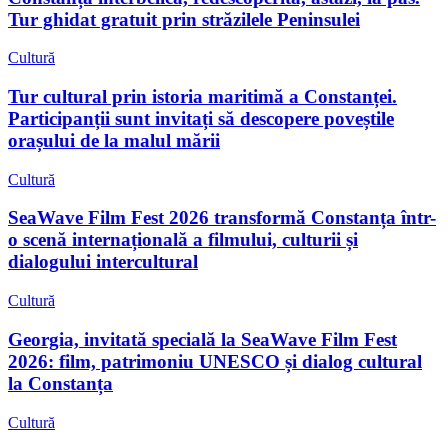
Tur ghidat gratuit prin străzilele Peninsulei
Cultură
Tur cultural prin istoria maritimă a Constanței.
Participanții sunt invitați să descopere poveștile
orașului de la malul mării
Cultură
SeaWave Film Fest 2026 transformă Constanța într-
o scenă internațională a filmului, culturii și
dialogului intercultural
Cultură
Georgia, invitată specială la SeaWave Film Fest
2026: film, patrimoniu UNESCO și dialog cultural
la Constanța
Cultură