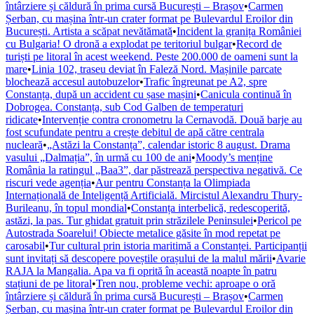
întârziere și căldură în prima cursă București – Brașov
•
Carmen
Șerban, cu mașina într-un crater format pe Bulevardul Eroilor din
București. Artista a scăpat nevătămată
•
Incident la granița României
cu Bulgaria! O dronă a explodat pe teritoriul bulgar
•
Record de
turiști pe litoral în acest weekend. Peste 200.000 de oameni sunt la
mare
•
Linia 102, traseu deviat în Faleză Nord. Mașinile parcate
blochează accesul autobuzelor
•
Trafic îngreunat pe A2, spre
Constanța, după un accident cu șase mașini
•
Canicula continuă în
Dobrogea. Constanța, sub Cod Galben de temperaturi
ridicate
•
Intervenție contra cronometru la Cernavodă. Două barje au
fost scufundate pentru a crește debitul de apă către centrala
nucleară
•
„Astăzi la Constanța”, calendar istoric 8 august. Drama
vasului „Dalmația”, în urmă cu 100 de ani
•
Moody’s menține
România la ratingul „Baa3”, dar păstrează perspectiva negativă. Ce
riscuri vede agenția
•
Aur pentru Constanța la Olimpiada
Internațională de Inteligență Artificială. Mircistul Alexandru Thury-
Burileanu, în topul mondial
•
Constanța interbelică, redescoperită,
astăzi, la pas. Tur ghidat gratuit prin străzilele Peninsulei
•
Pericol pe
Autostrada Soarelui! Obiecte metalice găsite în mod repetat pe
carosabil
•
Tur cultural prin istoria maritimă a Constanței. Participanții
sunt invitați să descopere poveștile orașului de la malul mării
•
Avarie
RAJA la Mangalia. Apa va fi oprită în această noapte în patru
stațiuni de pe litoral
•
Tren nou, probleme vechi: aproape o oră
întârziere și căldură în prima cursă București – Brașov
•
Carmen
Șerban, cu mașina într-un crater format pe Bulevardul Eroilor din