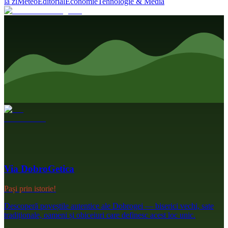
la zi
Meteo
Editorial
Economie
Tehnologie & Media
Via DobroGetica
Pași prin istorie!
Descoperă poveștile autentice ale Dobrogei — biserici vechi, sate
tradiționale, oameni și obiceiuri care definesc acest loc unic.