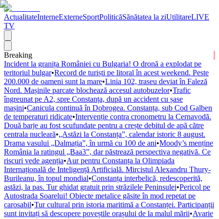
Actualitate
Interne
Externe
Sport
Politică
Sănătatea la zi
Utilitare
LIVE
TV
Breaking
Incident la granița României cu Bulgaria! O dronă a explodat pe
teritoriul bulgar
•
Record de turiști pe litoral în acest weekend. Peste
200.000 de oameni sunt la mare
•
Linia 102, traseu deviat în Faleză
Nord. Mașinile parcate blochează accesul autobuzelor
•
Trafic
îngreunat pe A2, spre Constanța, după un accident cu șase
mașini
•
Canicula continuă în Dobrogea. Constanța, sub Cod Galben
de temperaturi ridicate
•
Intervenție contra cronometru la Cernavodă.
Două barje au fost scufundate pentru a crește debitul de apă către
centrala nucleară
•
„Astăzi la Constanța”, calendar istoric 8 august.
Drama vasului „Dalmația”, în urmă cu 100 de ani
•
Moody’s menține
România la ratingul „Baa3”, dar păstrează perspectiva negativă. Ce
riscuri vede agenția
•
Aur pentru Constanța la Olimpiada
Internațională de Inteligență Artificială. Mircistul Alexandru Thury-
Burileanu, în topul mondial
•
Constanța interbelică, redescoperită,
astăzi, la pas. Tur ghidat gratuit prin străzilele Peninsulei
•
Pericol pe
Autostrada Soarelui! Obiecte metalice găsite în mod repetat pe
carosabil
•
Tur cultural prin istoria maritimă a Constanței. Participanții
sunt invitați să descopere poveștile orașului de la malul mării
•
Avarie