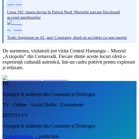
Linia 102, traseu deviat în Faleză Nord. Mașinile parcate blochează
accesul autobuzelor
Trafic îngreunat pe A2, spre Constanța, după un accident cu șase mașini
De asemenea, vizitatorii pot vizita Centrul Hamangia – Muzeul
„Axiopolis” din Cernavodă. Fiecare dintre aceste locuri oferă o
experiență culturală autentică, într-un cadru potrivit pentru explorare
și relaxare.
DT
Ajungeți la audiența din Constanța și Dobrogea
TV · Online · Social Media · Evenimente
DOTTO TV
Ajungeți la audiența din Constanța și Dobrogea
Contactează-ne
→
publicitate