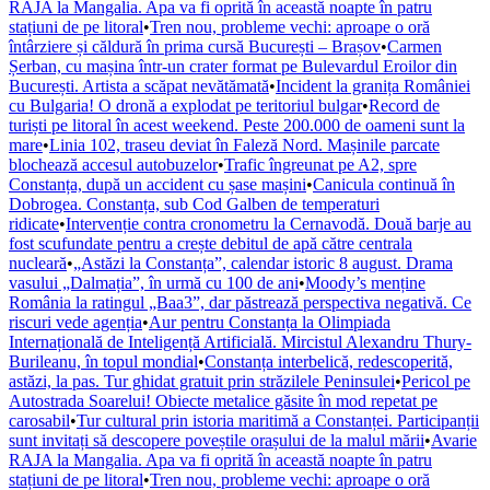
RAJA la Mangalia. Apa va fi oprită în această noapte în patru
stațiuni de pe litoral
•
Tren nou, probleme vechi: aproape o oră
întârziere și căldură în prima cursă București – Brașov
•
Carmen
Șerban, cu mașina într-un crater format pe Bulevardul Eroilor din
București. Artista a scăpat nevătămată
•
Incident la granița României
cu Bulgaria! O dronă a explodat pe teritoriul bulgar
•
Record de
turiști pe litoral în acest weekend. Peste 200.000 de oameni sunt la
mare
•
Linia 102, traseu deviat în Faleză Nord. Mașinile parcate
blochează accesul autobuzelor
•
Trafic îngreunat pe A2, spre
Constanța, după un accident cu șase mașini
•
Canicula continuă în
Dobrogea. Constanța, sub Cod Galben de temperaturi
ridicate
•
Intervenție contra cronometru la Cernavodă. Două barje au
fost scufundate pentru a crește debitul de apă către centrala
nucleară
•
„Astăzi la Constanța”, calendar istoric 8 august. Drama
vasului „Dalmația”, în urmă cu 100 de ani
•
Moody’s menține
România la ratingul „Baa3”, dar păstrează perspectiva negativă. Ce
riscuri vede agenția
•
Aur pentru Constanța la Olimpiada
Internațională de Inteligență Artificială. Mircistul Alexandru Thury-
Burileanu, în topul mondial
•
Constanța interbelică, redescoperită,
astăzi, la pas. Tur ghidat gratuit prin străzilele Peninsulei
•
Pericol pe
Autostrada Soarelui! Obiecte metalice găsite în mod repetat pe
carosabil
•
Tur cultural prin istoria maritimă a Constanței. Participanții
sunt invitați să descopere poveștile orașului de la malul mării
•
Avarie
RAJA la Mangalia. Apa va fi oprită în această noapte în patru
stațiuni de pe litoral
•
Tren nou, probleme vechi: aproape o oră