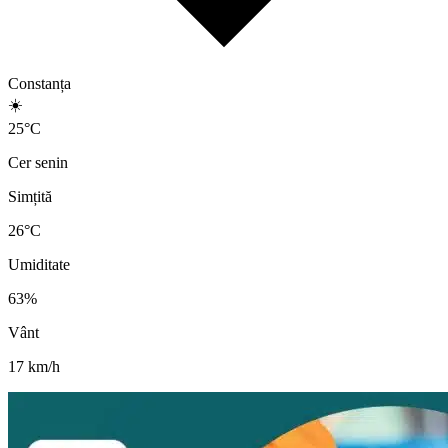
Constanța
☀️
25
°
C
Cer senin
Simțită
26
°C
Umiditate
63
%
Vânt
17
km/h