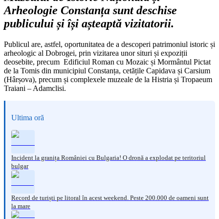
Arheologie Constanța sunt deschise
publicului și își așteaptă vizitatorii.
Publicul are, astfel, oportunitatea de a descoperi patrimoniul istoric și
arheologic al Dobrogei, prin vizitarea unor situri și expoziții
deosebite, precum Edificiul Roman cu Mozaic și Mormântul Pictat
de la Tomis din municipiul Constanța, cetățile Capidava și Carsium
(Hârșova), precum și complexele muzeale de la Histria și Tropaeum
Traiani – Adamclisi.
Ultima oră
Incident la granița României cu Bulgaria! O dronă a explodat pe teritoriul
bulgar
Record de turiști pe litoral în acest weekend. Peste 200.000 de oameni sunt
la mare