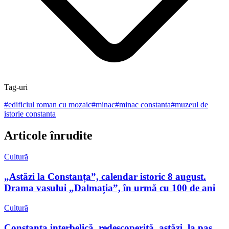
Tag-uri
#
edificiul roman cu mozaic
#
minac
#
minac constanta
#
muzeul de
istorie constanta
Articole înrudite
Cultură
„Astăzi la Constanța”, calendar istoric 8 august.
Drama vasului „Dalmația”, în urmă cu 100 de ani
Cultură
Constanța interbelică, redescoperită, astăzi, la pas.