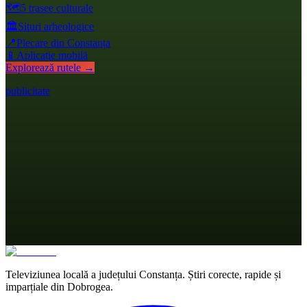
🗺️
5 trasee culturale
🏛️
Situri arheologice
📍
Plecare din Constanța
📱
Aplicație mobilă
Explorează rutele →
publicitate
Televiziunea locală a județului Constanța. Știri corecte, rapide și
imparțiale din Dobrogea.