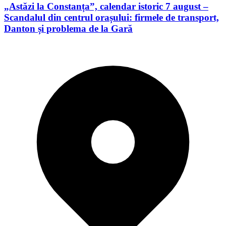
„Astăzi la Constanța”, calendar istoric 7 august –
Scandalul din centrul orașului: firmele de transport,
Danton și problema de la Gară