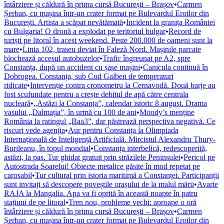
întârziere și căldură în prima cursă București – Brașov
•
Carmen
Șerban, cu mașina într-un crater format pe Bulevardul Eroilor din
București. Artista a scăpat nevătămată
•
Incident la granița României
cu Bulgaria! O dronă a explodat pe teritoriul bulgar
•
Record de
turiști pe litoral în acest weekend. Peste 200.000 de oameni sunt la
mare
•
Linia 102, traseu deviat în Faleză Nord. Mașinile parcate
blochează accesul autobuzelor
•
Trafic îngreunat pe A2, spre
Constanța, după un accident cu șase mașini
•
Canicula continuă în
Dobrogea. Constanța, sub Cod Galben de temperaturi
ridicate
•
Intervenție contra cronometru la Cernavodă. Două barje au
fost scufundate pentru a crește debitul de apă către centrala
nucleară
•
„Astăzi la Constanța”, calendar istoric 8 august. Drama
vasului „Dalmația”, în urmă cu 100 de ani
•
Moody’s menține
România la ratingul „Baa3”, dar păstrează perspectiva negativă. Ce
riscuri vede agenția
•
Aur pentru Constanța la Olimpiada
Internațională de Inteligență Artificială. Mircistul Alexandru Thury-
Burileanu, în topul mondial
•
Constanța interbelică, redescoperită,
astăzi, la pas. Tur ghidat gratuit prin străzilele Peninsulei
•
Pericol pe
Autostrada Soarelui! Obiecte metalice găsite în mod repetat pe
carosabil
•
Tur cultural prin istoria maritimă a Constanței. Participanții
sunt invitați să descopere poveștile orașului de la malul mării
•
Avarie
RAJA la Mangalia. Apa va fi oprită în această noapte în patru
stațiuni de pe litoral
•
Tren nou, probleme vechi: aproape o oră
întârziere și căldură în prima cursă București – Brașov
•
Carmen
Șerban, cu mașina într-un crater format pe Bulevardul Eroilor din