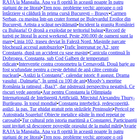
RAJA la Mangalia. Apa va fi oprită în această noapte în patru
stațiuni de pe litoral
•
Tren nou, probleme vechi: aproape o oră
întârziere și căldură în prima cursă București – Brașov
•
Carmen
Șerban, cu mașina într-un crater format pe Bulevardul Eroilor din
București. Artista a scăpat nevătămată
•
Incident la granița României
cu Bulgaria! O dronă a explodat pe teritoriul bulgar
•
Record de
turiști pe litoral în acest weekend. Peste 200.000 de oameni sunt la
mare
•
Linia 102, traseu deviat în Faleză Nord. Mașinile parcate
blochează accesul autobuzelor
•
Trafic îngreunat pe A2, spre
Constanța, după un accident cu șase mașini
•
Canicula continuă în
Dobrogea. Constanța, sub Cod Galben de temperaturi
ridicate
•
Intervenție contra cronometru la Cernavodă. Două barje au
fost scufundate pentru a crește debitul de apă către centrala
nucleară
•
„Astăzi la Constanța”, calendar istoric 8 august. Drama
vasului „Dalmația”, în urmă cu 100 de ani
•
Moody’s menține
România la ratingul „Baa3”, dar păstrează perspectiva negativă. Ce
riscuri vede agenția
•
Aur pentru Constanța la Olimpiada
Internațională de Inteligență Artificială. Mircistul Alexandru Thury-
Burileanu, în topul mondial
•
Constanța interbelică, redescoperită,
astăzi, la pas. Tur ghidat gratuit prin străzilele Peninsulei
•
Pericol pe
Autostrada Soarelui! Obiecte metalice găsite în mod repetat pe
carosabil
•
Tur cultural prin istoria maritimă a Constanței. Participanții
sunt invitați să descopere poveștile orașului de la malul mării
•
Avarie
RAJA la Mangalia. Apa va fi oprită în această noapte în patru
stațiuni de pe litoral
•
Tren nou, probleme vechi: aproape o oră