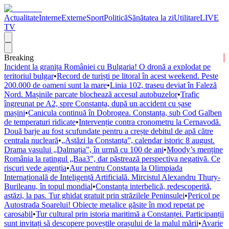
Actualitate
Interne
Externe
Sport
Politică
Sănătatea la zi
Utilitare
LIVE
TV
Breaking
Incident la granița României cu Bulgaria! O dronă a explodat pe
teritoriul bulgar
•
Record de turiști pe litoral în acest weekend. Peste
200.000 de oameni sunt la mare
•
Linia 102, traseu deviat în Faleză
Nord. Mașinile parcate blochează accesul autobuzelor
•
Trafic
îngreunat pe A2, spre Constanța, după un accident cu șase
mașini
•
Canicula continuă în Dobrogea. Constanța, sub Cod Galben
de temperaturi ridicate
•
Intervenție contra cronometru la Cernavodă.
Două barje au fost scufundate pentru a crește debitul de apă către
centrala nucleară
•
„Astăzi la Constanța”, calendar istoric 8 august.
Drama vasului „Dalmația”, în urmă cu 100 de ani
•
Moody’s menține
România la ratingul „Baa3”, dar păstrează perspectiva negativă. Ce
riscuri vede agenția
•
Aur pentru Constanța la Olimpiada
Internațională de Inteligență Artificială. Mircistul Alexandru Thury-
Burileanu, în topul mondial
•
Constanța interbelică, redescoperită,
astăzi, la pas. Tur ghidat gratuit prin străzilele Peninsulei
•
Pericol pe
Autostrada Soarelui! Obiecte metalice găsite în mod repetat pe
carosabil
•
Tur cultural prin istoria maritimă a Constanței. Participanții
sunt invitați să descopere poveștile orașului de la malul mării
•
Avarie